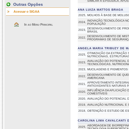
SIMILAR À EPISÓDICA, APÓS
Outras Opções
ANA LUIZA MATTOS BRAGA
Acessar o SIGAA
2025,
MOLHOS À BASE DE MOLUSC
INOVAÇÃO TECNOLÓGICA NO
2024,
POPULAÇÃO
Ir ao Menu Principal
DESENVOLVIMENTO DE PRO
2023,
BRASIL
DESENVOLVIMENTO DE MIST
2022,
PROGRAMAS DE SEGURANÇA 
ANGELA MARIA TRIBUZY DE 
OTIMIZAÇÃO DA EXTRAÇÃO 
2025,
NUTRICIONAIS, ESTRUTURAI
AVALIAÇÃO DO POTENCIAL 
2023,
TECNOLÓGICAS, NUTRICIONA
2023,
MUCILAGENS E PIGMENTOS 
DESENVOLVIMENTO DE QUEIJ
2022,
AMERICANA
APROVEITAMENTO INTEGRAL
2021,
ANTIOXIDANTES NATURAIS 
INFLUÊNCIA DA APLICAÇÃO
2020,
COMESTÍVEIS
2020,
AVALIAÇÃO DO POTENCIAL 
2019,
AVALIAÇÃO NUTRICIONAL E
2018,
OBTENÇÃO E ESTUDO DE ES
CAROLINA LIMA CAVALCANTI
ABORDAGEM DE BIORREFINA
2025,
TECNOLOGIA SUPERCRÍTICA