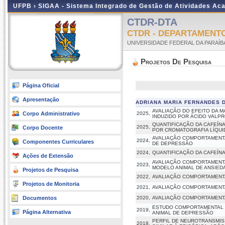
UFPB ›
SIGAA - Sistema Integrado de Gestão de Atividades Ac
CTDR-DTA
CTDR - DEPARTAMENT
UNIVERSIDADE FEDERAL DA PARAÍB
Projetos De Pesquisa
Página Oficial
Apresentação
ADRIANA MARIA FERNANDES D
AVALIAÇÃO DO EFEITO DA M
Corpo Administrativo
2025,
INDUZIDO POR ÁCIDO VALP
QUANTIFICAÇÃO DA CAFEÍN
2025,
Corpo Docente
POR CROMATOGRAFIA LÍQUID
AVALIAÇÃO COMPORTAMENTA
2024,
Componentes Curriculares
DE DEPRESSÃO
2024,
QUANTIFICAÇÃO DA CAFEÍNA
Ações de Extensão
AVALIAÇÃO COMPORTAMENTA
2023,
MODELO ANIMAL DE ANSIED
Projetos de Pesquisa
2022,
AVALIAÇÃO COMPORTAMENTA
Projetos de Monitoria
2021,
AVALIAÇÃO COMPORTAMENTA
Documentos
2020,
AVALIAÇÃO COMPORTAMENTA
ESTUDO COMPORTAMENTAL E 
2019,
Página Alternativa
ANIMAL DE DEPRESSÃO
PERFIL DE NEUROTRANSMIS
2018,