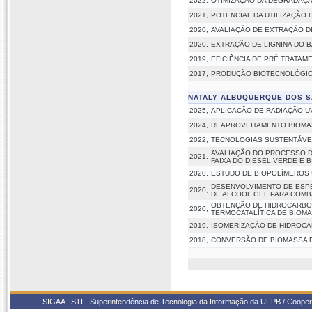
2022,
OTIMIZAÇÃO DA DEGRADAÇÃ
2021,
POTENCIAL DA UTILIZAÇÃO 
2020,
AVALIAÇÃO DE EXTRAÇÃO D
2020,
EXTRAÇÃO DE LIGNINA DO 
2019,
EFICIÊNCIA DE PRÉ TRATAM
2017,
PRODUÇÃO BIOTECNOLÓGICA
NATALY ALBUQUERQUE DOS 
2025,
APLICAÇÃO DE RADIAÇÃO UV
2024,
REAPROVEITAMENTO BIOMA
2022,
TECNOLOGIAS SUSTENTÁVEI
AVALIAÇÃO DO PROCESSO D
2021,
FAIXA DO DIESEL VERDE E B
2020,
ESTUDO DE BIOPOLÍMEROS 
DESENVOLVIMENTO DE ESPE
2020,
DE ALCOOL GEL PARA COMBA
OBTENÇÃO DE HIDROCARBONE
2020,
TERMOCATALÍTICA DE BIOM
2019,
ISOMERIZAÇÃO DE HIDROC
2018,
CONVERSÃO DE BIOMASSA 
SIGAA | STI - Superintendência de Tecnologia da Informação da UFPB / Coope