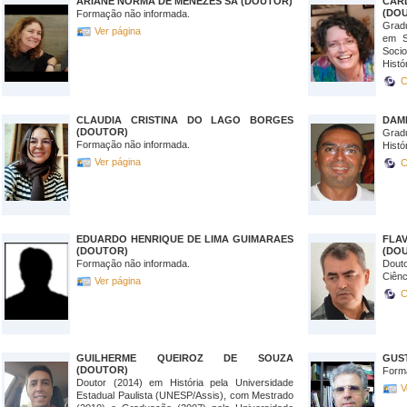
ARIANE NORMA DE MENEZES SA (DOUTOR)
CAR
(DO
Formação não informada.
Grad
Ver página
em S
Soci
Histó
C
CLAUDIA CRISTINA DO LAGO BORGES
DAMI
(DOUTOR)
Grad
Formação não informada.
Histó
Ver página
C
EDUARDO HENRIQUE DE LIMA GUIMARAES
FLA
(DOUTOR)
(DO
Formação não informada.
Dout
Ciênc
Ver página
C
GUILHERME QUEIROZ DE SOUZA
GUST
(DOUTOR)
Form
Doutor (2014) em História pela Universidade
V
Estadual Paulista (UNESP/Assis), com Mestrado