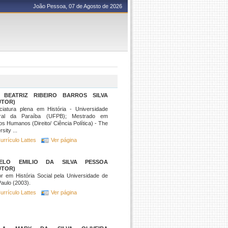
João Pessoa, 07 de Agosto de 2026
 BEATRIZ RIBEIRO BARROS SILVA
UTOR)
ciatura plena em História - Universidade
ral da Paraíba (UFPB); Mestrado em
tos Humanos (Direito/ Ciência Política) - The
sity ...
urrículo Lattes
Ver página
ELO EMILIO DA SILVA PESSOA
UTOR)
r em História Social pela Universidade de
aulo (2003).
urrículo Lattes
Ver página