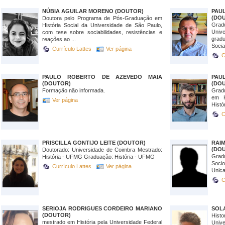
NÚBIA AGUILAR MORENO (DOUTOR)
PAU
(DO
Doutora pelo Programa de Pós-Graduação em
Grad
História Social da Universidade de São Paulo,
Univ
com tese sobre sociabilidades, resistências e
grad
reações ao ...
Socia
Currículo Lattes
Ver página
C
PAULO ROBERTO DE AZEVEDO MAIA
PAU
(DOUTOR)
(DO
Formação não informada.
Grad
em H
Ver página
Histó
C
PRISCILLA GONTIJO LEITE (DOUTOR)
RAI
(DO
Doutorado: Universidade de Coimbra Mestrado:
Grad
História - UFMG Graduação: História - UFMG
Soci
Currículo Lattes
Ver página
Unic
C
SERIOJA RODRIGUES CORDEIRO MARIANO
SOL
(DOUTOR)
Hist
mestrado em História pela Universidade Federal
Univ