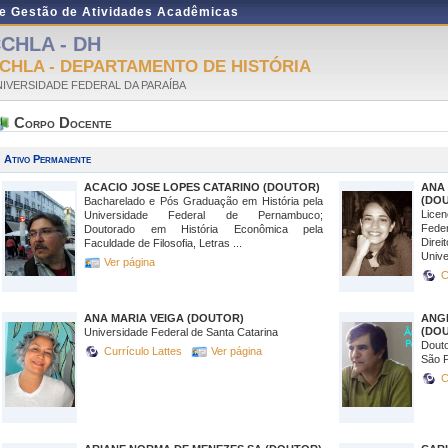
de Gestão de Atividades Acadêmicas
CHLA - DH
CHLA - DEPARTAMENTO DE HISTÓRIA
IVERSIDADE FEDERAL DA PARAÍBA
Corpo Docente
Ativo Permanente
ACACIO JOSE LOPES CATARINO (DOUTOR)
ANA
(DO
Bacharelado e Pós Graduação em História pela
Licen
Universidade Federal de Pernambuco;
Fede
Doutorado em História Econômica pela
Direi
Faculdade de Filosofia, Letras ...
Univer
Ver página
C
ANA MARIA VEIGA (DOUTOR)
ANG
(DO
Universidade Federal de Santa Catarina
Douto
Currículo Lattes
Ver página
São P
C