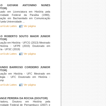
LO GIOVANI ANTONINO NUNES
UTOR)
uado em Licenciatura em História pela
ersidade Federal da Paraíba (1990),
uação em Bacharelado em Comunicação
l pela Universidade ...
urrículo Lattes
Ver página
LO ROBERTO SOUTO MAIOR JUNIOR
UTOR)
uação em História - UFCG (2013) Mestrado
istória - UFPE (2015) Doutorado em
ria - UFSC (2019)
urrículo Lattes
Ver página
MUNDO BARROSO CORDEIRO JUNIOR
UTOR)
uação em História - UFC Mestrado em
ologia - UFC Doutorado em História -
amp
urrículo Lattes
Ver página
ANGE PEREIRA DA ROCHA (DOUTOR)
oriadora, Doutora em História pela
ersidade Federal de Pernambuco (2007) e