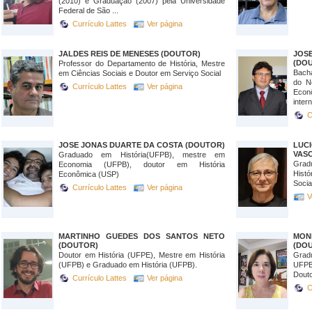
(2010) e Graduação (2007) pela Universidade
Federal de São ...
Currículo Lattes
Ver página
JALDES REIS DE MENESES (DOUTOR)
JOS
(DO
Professor do Departamento de História, Mestre
Bacha
em Ciências Sociais e Doutor em Serviço Social
do N
Currículo Lattes
Ver página
Econ
intern
C
JOSE JONAS DUARTE DA COSTA (DOUTOR)
LUC
VAS
Graduado em História(UFPB), mestre em
Grad
Economia (UFPB), doutor em História
Histó
Econômica (USP)
Socia
Currículo Lattes
Ver página
V
MARTINHO GUEDES DOS SANTOS NETO
MON
(DOUTOR)
(DO
Doutor em História (UFPE), Mestre em História
Grad
(UFPB) e Graduado em História (UFPB).
UFPB
Douto
Currículo Lattes
Ver página
C