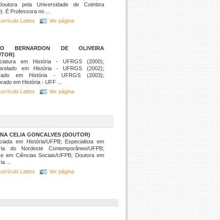
Doutora pela Universidade de Coimbra
). É Professora no ...
urrículo Lattes
Ver página
GO BERNARDON DE OLIVEIRA
UTOR)
nciatura em História - UFRGS (2000);
arelado em História - UFRGS (2002);
rado em História - UFRGS (2003);
rado em História - UFF ...
urrículo Lattes
Ver página
INA CELIA GONCALVES (DOUTOR)
nciada em História/UFPB; Especialista em
ória do Nordeste Contemporâneo/UFPB;
re em Ciências Sociais/UFPB; Doutora em
ia ...
urrículo Lattes
Ver página