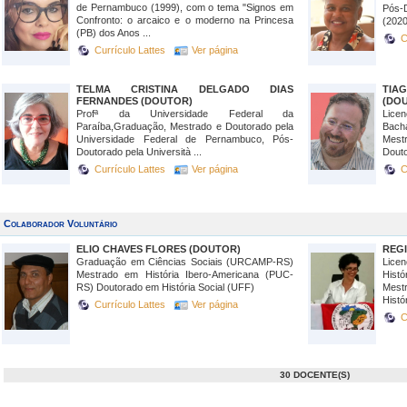
de Pernambuco (1999), com o tema "Signos em
Pós-
Confronto: o arcaico e o moderno na Princesa
(2020
(PB) dos Anos ...
C
Currículo Lattes
Ver página
TELMA CRISTINA DELGADO DIAS
TIA
FERNANDES (DOUTOR)
(DO
Profª da Universidade Federal da
Lice
Paraíba,Graduação, Mestrado e Doutorado pela
Bach
Universidade Federal de Pernambuco, Pós-
Mest
Doutorado pela Università ...
Douto
Currículo Lattes
Ver página
C
Colaborador Voluntário
ELIO CHAVES FLORES (DOUTOR)
REG
Graduação em Ciências Sociais (URCAMP-RS)
Lice
Mestrado em História Ibero-Americana (PUC-
Hist
RS) Doutorado em História Social (UFF)
Mest
Histór
Currículo Lattes
Ver página
C
30 DOCENTE(S)