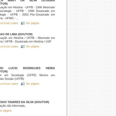
LA MARY DA SILVA OLIVEIRA
UTOR)
uação em História - UFPB - 1996 Mestrado
ociologia - UFPB - 1999 Doutorado em
ologia - UFPB - 2003 Pós-Doutorado em
ria - UFMG - ...
urrículo Lattes
Ver página
AO DE LIMA (DOUTOR)
uação em História / UFPB - Mestrado em
ria / UFPB - Doutorado em História / USP
urrículo Lattes
Ver página
VIO LUCIO RODRIGUES VIEIRA
UTOR)
or em Sociologia (UFPE) Mestre em
ias Sociais (UFPB)
urrículo Lattes
Ver página
AVO TAVARES DA SILVA (DOUTOR)
ação não informada.
er página