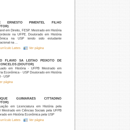
E ERNESTO PIMENTEL FILHO
UTOR)
rel em Direito, FESP. Mestrado em História
ordeste na UFPE. Doutorado em História
ômica na USP tendo sido estudante
acional na ...
urrículo Lattes
Ver página
IO FLAVIO SA LEITAO PEIXOTO DE
CONCELOS (DOUTOR)
uado em História - UFPB Mestrado em
ria Econômica - USP Doutorado em História
l - USP
er página
IQUE GUIMARAES CITTADINO
UTOR)
uação em Licenciatura em História pela
 Mestrado em Ciências Sociais pela UFPB
rado em História Econômica pela USP
urrículo Lattes
Ver página