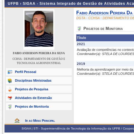
UFPB ›
SIGAA - Sistema Integrado de Gestão de Atividades Ac
Fabio Anderson Pereira Da 
DGTA - CCHSA - DEPARTAMENTO D
Projetos de Monitoria
Título
2021
Avaliação de competências no contexto
FABIO ANDERSON PEREIRA DA SILVA
Coordenador(a): STELA DE LOURD
CCHSA - DEPARTAMENTO DE GESTÃO E
TECNOLOGIA AGROINDUSTRIAL
2019
Melhoria da aprendizagem por meio da
Perfil Pessoal
Coordenador(a): STELA DE LOURD
Disciplinas Ministradas
Projetos de Pesquisa
Atividades de Extensão
Projetos de Monitoria
Ir ao Menu Principal
SIGAA | STI - Superintendência de Tecnologia da Informação da UFPB / Coope