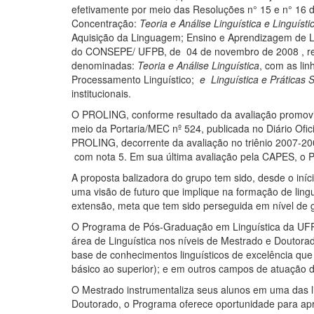
efetivamente por meio das Resoluções n° 15 e n° 1
Concentração:
Teoria e Análise Linguística e Linguísti
Aquisição da Linguagem; Ensino e Aprendizagem de Líng
do CONSEPE/ UFPB, de 04 de novembro de 2008 , rev
denominadas:
Teoria e Análise Linguística
, com as li
Processamento Linguístico;
e Linguística e Práticas 
institucionais.
O PROLING, conforme resultado da avaliação promovi
meio da Portaria/MEC nº 524, publicada no Diário Ofic
PROLING, decorrente da avaliação no triênio 2007-2
com nota 5. Em sua última avaliação pela CAPES, o 
A proposta balizadora do grupo tem sido, desde o início
uma visão de futuro que implique na formação de ling
extensão, meta que tem sido perseguida em nível de
O Programa de Pós-Graduação em Linguística da UFPB t
área de Linguística nos níveis de Mestrado e Doutora
base de conhecimentos linguísticos de excelência que
básico ao superior); e em outros campos de atuação do
O Mestrado instrumentaliza seus alunos em uma das lin
Doutorado, o Programa oferece oportunidade para apr