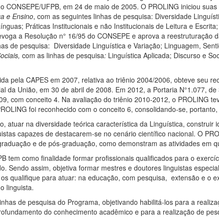
6 do CONSEPE/UFPB, em 24 de maio de 2005. O PROLING iniciou suas 
ca e Ensino
, com as seguintes linhas de pesquisa: Diversidade Linguís
uas; Práticas Institucionais e não Institucionais de Leitura e Escrit
oga a Resolução n° 16/95 do CONSEPE e aprova a reestruturação da
nhas de pesquisa: Diversidade Linguística e Variação; Linguagem, Sen
Sociais,
com as linhas de pesquisa
:
Linguística Aplicada; Discurso e Soci
da pela CAPES em 2007, relativa ao triênio 2004/2006, obteve seu r
ial da União, em 30 de abril de 2008. Em 2012, a Portaria N°1.077, de
009, com conceito 4. Na avaliação do triênio 2010-2012, o PROLING 
PROLING foi reconhecido com o conceito 6, consolidando-se, portant
, atuar na diversidade teórica característica da Linguística, construir
uistas capazes de destacarem-se no cenário científico nacional. O PRO
 graduação e de pós-graduação, como demonstram as atividades em q
em como finalidade formar profissionais qualificados para o exercíci
do. Sendo assim, objetiva formar mestres e doutores linguistas espec
 os qualifique para atuar: na educação, com pesquisa, extensão e o ex
 linguista.
has de pesquisa do Programa, objetivando habilitá-los para a realizaç
ofundamento do conhecimento acadêmico e para a realização de pesqu