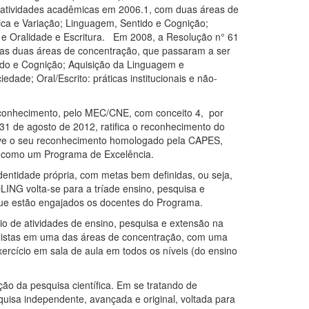
atividades acadêmicas em 2006.1, com duas áreas de
tica e Variação; Linguagem, Sentido e Cognição;
a; e Oralidade e Escritura. Em 2008, a Resolução n° 61
s duas áreas de concentração, que passaram a ser
tido e Cognição; Aquisição da Linguagem e
edade; Oral/Escrito: práticas institucionais e não-
econhecimento, pelo MEC/CNE, com conceito 4, por
 31 de agosto de 2012, ratifica o reconhecimento do
teve o seu reconhecimento homologado pela CAPES,
o, como um Programa de Excelência.
 identidade própria, com metas bem definidas, ou seja,
LING volta-se para a tríade ensino, pesquisa e
ue estão engajados os docentes do Programa.
o de atividades de ensino, pesquisa e extensão na
ialistas em uma das áreas de concentração, com uma
ercício em sala de aula em todos os níveis (do ensino
ão da pesquisa científica. Em se tratando de
isa independente, avançada e original, voltada para