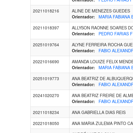
20211018216
ALINE DE MENEZES GUEDES
Orientador:
MARIA FABIANA B
20211018397
ALLYSON RAONNE SOARES D
Orientador:
PEDRO FARIAS F
20251019764
ALYNE FERREIRA ROCHA GU
Orientador:
FABIO ALEXANDRE
20221016690
AMANDA LOUIZE FELIX MEND
Orientador:
MARIA FABIANA B
20251019773
ANA BEATRIZ DE ALBUQUER
Orientador:
FABIO ALEXANDRE
20241020270
ANA BEATRIZ FREIRE DE ALM
Orientador:
FABIO ALEXANDRE
20211018234
ANA GABRIELLA DIAS REIS
20221018050
ANA MARIA ZULEMA PINTO C