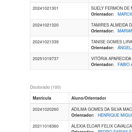
20241021301
SUELY FERMON DE 
Orientador:
MARCIO
20241021320
TAMIRES ALMEIDA D
Orientador:
MARIAN
20241021339
TANISE GOMES LIR
Orientador:
ÁNGELA
20251019737
VITÓRIA APARECIDA
Orientador:
FABIO 
Doutorado (100)
Matrícula
Aluno/Orientador
20241020260
ADILMA GOMES DA SILVA MA
Orientador:
HENRIQUE MIGUEL
20211018360
ALEXIA ELOAR FELIX CAVALC
Orientador:
PEDRO FARIAS F