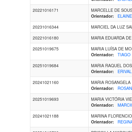
20221016171
MARCELLE DE SOUS
Orientador:
ELAINE
20231016344
MARCIEL DA LUZ S
20221016180
MARIA EDUARDA DE 
20251019675
MARIA LUÍSA DE M
Orientador:
TIAGO 
20251019684
MARIA RAQUEL DOS
Orientador:
ERIVAL
20241021160
MARIA ROSANGELA 
Orientador:
ROSANA
20251019693
MARIA VICTÓRIA VI
Orientador:
MARCIO
20241021188
MARINA FLORENCIO 
Orientador:
REGINA