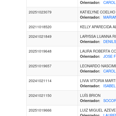
Orientador:
CAROLI
20251023079
KATIELYNE COELHO
Orientador:
MARIAN
20211018520
KELLY APARECIDA A
20241021849
LARYSSA LUANNA RI
Orientador:
DENILS
20251019648
LAURA ROBERTA CO
Orientador:
JOSE F
20251019657
LEONARDO NASCIM
Orientador:
CAROLI
20241021114
LIVIA VITORIA MART
Orientador:
ISABEL
20241021150
LUÍS BRION
Orientador:
SOCORR
20251019666
LUIZ MIGUEL AZEV
Orientador:
LAUREN