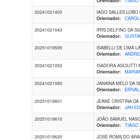
Orientador:
TIAGO 
20241021400
IAGO SALLES LOBO
Orientador:
CAROLI
20241021043
IRYS DELFINO DA SI
Orientador:
GUSTAV
20251019595
ISABELLI DE LIMA L
Orientador:
ANDREA
20241021052
ISADORA ASCIUTTI
Orientador:
MARIAN
20241021080
JANAINA MELO DA S
Orientador:
ERIVAL
20251019601
JEANE CRISTINA D
Orientador:
JAN ED
20251019610
JOÃO SAMUEL NASC
Orientador:
TIAGO 
20251019620
JOSÉ ROMILDO ARA