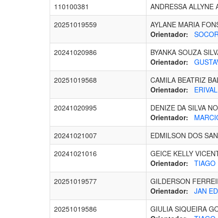
110100381
ANDRESSA ALLYNE 
20251019559
AYLANE MARIA FON
Orientador:
SOCORR
20241020986
BYANKA SOUZA SILV
Orientador:
GUSTAV
20251019568
CAMILA BEATRIZ B
Orientador:
ERIVAL
20241020995
DENIZE DA SILVA N
Orientador:
MARCIO
20241021007
EDMILSON DOS SAN
20241021016
GEICE KELLY VICEN
Orientador:
TIAGO 
20251019577
GILDERSON FERREI
Orientador:
JAN ED
20251019586
GIULIA SIQUEIRA 