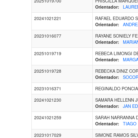
20251019700
PRISCILLA MARQUE
Orientador:
LAUREN
20241021221
RAFAEL EDUARDO S
Orientador:
ANDREA
20231016077
RAYANE SONIELY FE
Orientador:
MARIAN
20251019719
REBECA LIMONGI D
Orientador:
MARGAR
20251019728
REBECKA DINIZ CO
Orientador:
SOCORR
20231016371
REGINALDO PONCIA
20241021230
SAMARA HELLENN J
Orientador:
JAN ED
20241021259
SARAH NARRANNA D
Orientador:
TIAGO 
20231017029
SIMONE RAMOS SIL