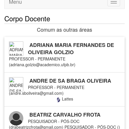
Menu
Toggle
navigati
Corpo Docente
Comum as outras áreas
ADRIANA MARIA FERNANDES DE
OLIVEIRA GOLZIO
PROFESSOR - PERMANENTE
(adriana.golzio@academico.ufpb.br)
ANDRE DE SA BRAGA OLIVEIRA
PROFESSOR - PERMANENTE
(andre.sboliveira@gmail.com)
Lattes
BEATRIZ CARVALHO FROTA
PESQUISADOR - PÓS-DOC
(drabeatrizcfrota@gmail.com)
PESQUISADOR - PÓS-DOC ()