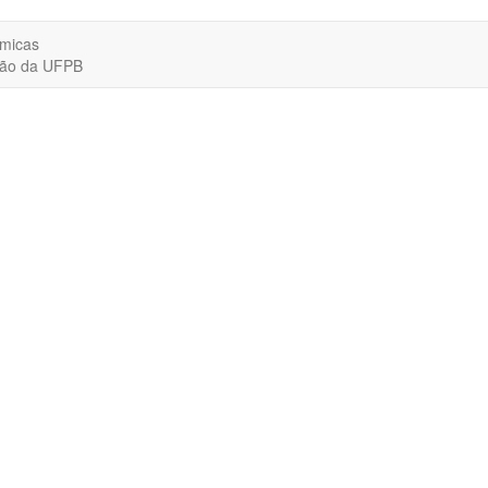
êmicas
ação da UFPB