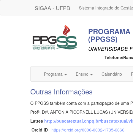
SIGAA - UFPB
Sistema Integrado de Gestã
PROGRAMA 
(PPGSS)
UNIVERSIDADE F
Telefone/Ram
Programa
Ensino
Calendário
P
Outras Informações
O PPGSS também conta com a participação de uma Pro
Profª. Drª. ANTÔNIA PICORNELL LUCAS (UNIVERS
Lattes
http://buscatextual.cnpq.br/buscatextual/
Orcid iD
https://orcid.org/0000-0002-1735-6666