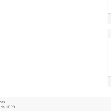
cas
o da UFPB