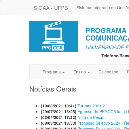
SIGAA - UFPB
Sistema Integrado de Gestã
PROGRAMA 
COMUNICAÇÃ
UNIVERSIDADE F
Telefone/Ram
Programa
Ensino
Calendário
P
Notícias Gerais
(10/08/2021 18:41)
Turmas 2021.2
(29/07/2021 13:25)
Egresso do PPGCCA lança li
(03/04/2021 17:32)
Nota de Pesar
(08/03/2021 18:53)
Processo Seletivo 2021 - Re
(03/03/2021 18:12)
Processo Seletivo 2021 - R