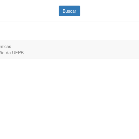
êmicas
ação da UFPB