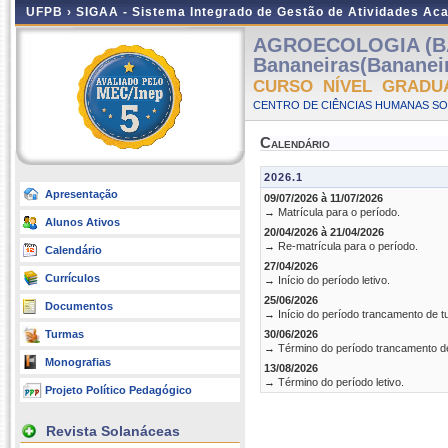
UFPB ›
SIGAA - Sistema Integrado de Gestão de Atividades Ac
AGROECOLOGIA (B
Bananeiras(Bananei
CURSO NÍVEL GRADU
CENTRO DE CIÊNCIAS HUMANAS SOC
Calendário
2026.1
Apresentação
09/07/2026 à 11/07/2026
→ Matrícula para o período.
Alunos Ativos
20/04/2026 à 21/04/2026
→ Re-matrícula para o período.
Calendário
27/04/2026
Currículos
→ Início do período letivo.
25/06/2026
Documentos
→ Início do período trancamento de t
Turmas
30/06/2026
→ Término do período trancamento d
Monografias
13/08/2026
→ Término do período letivo.
Projeto Político Pedagógico
Revista Solanáceas