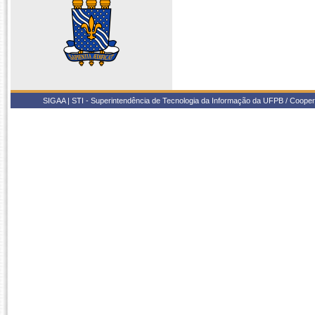
SIGAA | STI - Superintendência de Tecnologia da Informação da UFPB / Coope