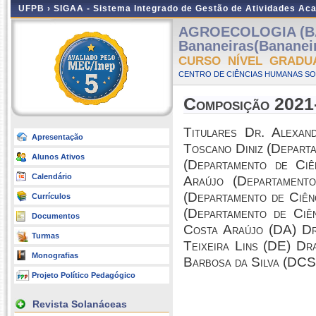
UFPB ›
SIGAA - Sistema Integrado de Gestão de Atividades Ac
AGROECOLOGIA (B
Bananeiras(Bananei
CURSO NÍVEL GRADU
CENTRO DE CIÊNCIAS HUMANAS SOC
Composição 2021
Titulares Dr. Alexan
Apresentação
Toscano Diniz (Depart
Alunos Ativos
(Departamento de Ciê
Calendário
Araújo (Departament
(Departamento de Ciên
Currículos
(Departamento de Ciê
Documentos
Costa Araújo (DA) Dr
Turmas
Teixeira Lins (DE) Dr
Monografias
Barbosa da Silva (DC
Projeto Político Pedagógico
Revista Solanáceas