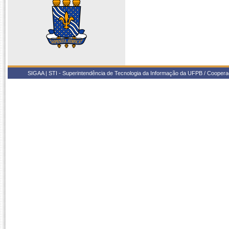
SIGAA | STI - Superintendência de Tecnologia da Informação da UFPB / Coope