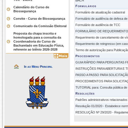
BACH
Formulários
Calendário do Curso de
Biossegurança
Formulário de atualização cadastral
Convite - Curso de Biossegurança
Formulário de audiência de defesa 
Formulário de audiência de TCC
Comunicado da Comissão Eleitoral
FORMULÁRIO DE REQUERIMENTO (Aprov
Proposta da chapa inscrita e
homologada para a consulta da
Requerimento de cancelamento de v
Coordenadoria do Curso de
Requerimento de reingresso (em cas
Bacharelado em Educação Física,
referente ao biênio 2026-2028
Termo de autorização para Publicaçã
Procedimentos
GUIA RÁPIDO PARA PERGUNTAS 
Ir ao Menu Principal
INSTRUÇÕES PARA ABERTURA E T
PASSO A PASSO PARA SOLICITAÇÃO
PROCEDIMENTOS PARA SOLICITAÇ
TUTORIAL para: Consulta pública de
Resoluções
Padrões administrativos relacionados
Resolução 01/2020 - Estabelece norma
RESOLUÇÃO Nº 29/2020 - Regulamen