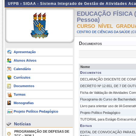
UFPB ›
SIGAA - Sistema Integrado de Gestão de Atividades Ac
EDUCAÇÃO FÍSICA (
Pessoa)
CURSO NÍVEL GRADU
CENTRO DE CIÊNCIAS DA SAÚDE (CC
Documentos
Apresentação
Alunos Ativos
Nome
Calendário
Documentos
Currículos
DECLARAÇÃO DISCENTE DE CONF
Documentos
DECRETO Nº 12.651, DE 7 DE OUTU
Ficha de Validação de Atividades Com
Turmas
Fluxograma do Curso de Bacharelad
Monografias
Livro para orientar uso de IA Generat
Projeto Político Pedagógico
Projeto Político Pedagógico
TUTORIAL para Estágio Extracurricula
Notícias
Editais
PROGRAMAÇÃO DE DEFESAS DE
EDITAL DE CONVOCAÇÃO PARA E
TCC - 2026.1