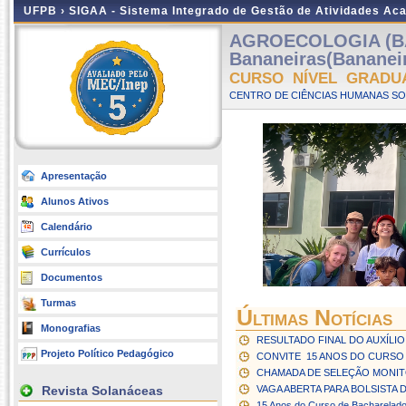
UFPB ›
SIGAA - Sistema Integrado de Gestão de Atividades Ac
AGROECOLOGIA (B
Bananeiras(Bananei
CURSO NÍVEL GRADU
CENTRO DE CIÊNCIAS HUMANAS SOC
Apresentação
Alunos Ativos
Calendário
Currículos
Documentos
Turmas
Últimas Notícias
Monografias
RESULTADO FINAL DO AUXÍLI
Projeto Político Pedagógico
CONVITE  15 ANOS DO CURS
CHAMADA DE SELEÇÃO MONITO
Revista Solanáceas
VAGA ABERTA PARA BOLSISTA DE
15 Anos do Curso de Bacharelad