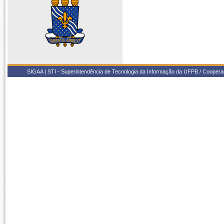
SIGAA | STI - Superintendência de Tecnologia da Informação da UFPB / Coope