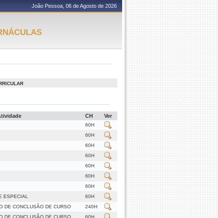
João Pessoa, 06 de Agosto de 2026
ERNÁCULAS
RRICULAR
Atividade
CH
Ver
60H
60H
60H
60H
60H
60H
60H
E ESPECIAL
60H
O DE CONCLUSÃO DE CURSO
240H
O DE CONCLUSÃO DE CURSO
60H