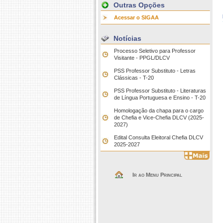
Outras Opções
Acessar o SIGAA
Notícias
Processo Seletivo para Professor
Visitante - PPGL/DLCV
PSS Professor Substituto - Letras
Clássicas - T-20
PSS Professor Substituto - Literaturas
de Língua Portuguesa e Ensino - T-20
Homologação da chapa para o cargo
de Chefia e Vice-Chefia DLCV (2025-
2027)
Edital Consulta Eleitoral Chefia DLCV
2025-2027
Ir ao Menu Principal