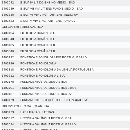
1403682
E SUP IV LIT DO ENSINO MEDIO - EAD
1403689
E SUP VII VIV LIT ENS FUND E MÉDIO - EAD
1403688
E SUP VI VIV LING PORT ENS MEDIO UV
1403683
E SUP V VIV LING PORT ENS FUND UV
GDLCV0128
FÁBULA ANTIGA
1403104
FILOLOGIA ROMANICA I
1403348
FILOLOGIA ROMÂNICA I
1403105
FILOLOGIA ROMANICA II
1403349
FILOLOGIA ROMÂNICA II
1403192
FONETICA E FONOL DA LING PORTUGUESA UV
1403386
FONETICA E FONOLOGIA
1403318
FONÉTICA E FONOLOGIA DA LÍNGUA PORTUGUESA
1403712
FONÉTICA E FONOLOGIA LIBUV
1403178
FUNDAMENTOS DE LINGUÍSTICA
1403701
FUNDAMENTOS DE LINGUISTICA LIBUV
1403187
FUNDAMENTOS DE LINGUISTICA UV
1403179
FUNDAMENTOS FILOSÓFICOS DA LINGUAGEM
GDLCV0129
GRAMÁTICA ANTIGA
1403173
HABILITACAO I LETRAS
1403317
HISTÓRIA DA LÍNGUA PORTUGUESA
1403694
HISTORIA DA LINGUA PORTUGUESA UV