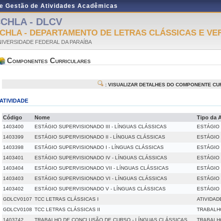
de Gestão de Atividades Acadêmicas
CHLA - DLCV
CHLA - DEPARTAMENTO DE LETRAS CLÁSSICAS E V
IVERSIDADE FEDERAL DA PARAÍBA
Componentes Curriculares
: VISUALIZAR DETALHES DO COMPONENTE CU
ATIVIDADE
Código
Nome
Tipo da 
1403400
ESTÁGIO SUPERVISIONADO III - LÍNGUAS CLÁSSICAS
ESTÁGIO
1403399
ESTÁGIO SUPERVISIONADO II - LÍNGUAS CLÁSSICAS
ESTÁGIO
1403398
ESTÁGIO SUPERVISIONADO I - LÍNGUAS CLÁSSICAS
ESTÁGIO
1403401
ESTÁGIO SUPERVISIONADO IV - LÍNGUAS CLÁSSICAS
ESTÁGIO
1403404
ESTÁGIO SUPERVISIONADO VII - LÍNGUAS CLÁSSICAS
ESTÁGIO
1403403
ESTÁGIO SUPERVISIONADO VI - LÍNGUAS CLÁSSICAS
ESTÁGIO
1403402
ESTÁGIO SUPERVISIONADO V - LÍNGUAS CLÁSSICAS
ESTÁGIO
GDLCV0107
TCC LETRAS CLÁSSICAS I
ATIVIDAD
GDLCV0108
TCC LETRAS CLÁSSICAS II
TRABALH
1403742
TRABALHO DE CONCLUSÃO DE CURSO - LÍNGUAS CLÁSSICAS
TRABALH