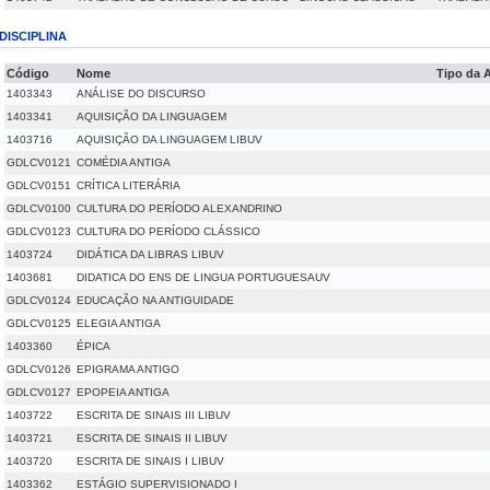
DISCIPLINA
Código
Nome
Tipo da 
1403343
ANÁLISE DO DISCURSO
1403341
AQUISIÇÃO DA LINGUAGEM
1403716
AQUISIÇÃO DA LINGUAGEM LIBUV
GDLCV0121
COMÉDIA ANTIGA
GDLCV0151
CRÍTICA LITERÁRIA
GDLCV0100
CULTURA DO PERÍODO ALEXANDRINO
GDLCV0123
CULTURA DO PERÍODO CLÁSSICO
1403724
DIDÁTICA DA LIBRAS LIBUV
1403681
DIDATICA DO ENS DE LINGUA PORTUGUESAUV
GDLCV0124
EDUCAÇÃO NA ANTIGUIDADE
GDLCV0125
ELEGIA ANTIGA
1403360
ÉPICA
GDLCV0126
EPIGRAMA ANTIGO
GDLCV0127
EPOPEIA ANTIGA
1403722
ESCRITA DE SINAIS III LIBUV
1403721
ESCRITA DE SINAIS II LIBUV
1403720
ESCRITA DE SINAIS I LIBUV
1403362
ESTÁGIO SUPERVISIONADO I