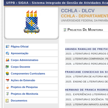
UFPB ›
SIGAA - Sistema Integrado de Gestão de Atividades Ac
CCHLA - DLCV
CCHLA - DEPARTAMEN
UNIVERSIDADE FEDERAL DA PARAÍB
Projetos De Monitoria
Página Oficial
AMANDA RAMALHO DE FREITA
Apresentação
2023.
LITERATURA E PERCURSOS D
2022.
LITERATURA COMPARADA: P
Corpo Administrativo
2026.
LITERATURA E PERCURSOS D
Corpo Docente
FRANCIANE CONCEICAO DA SI
Componentes Curriculares
2024.
LITERATURA DE AUTORIA NE
Ações de Extensão
2025.
ENSINO DE LITERATURAS DE
Projetos de Pesquisa
HERMANO DE FRANCA RODRI
Projetos de Monitoria
2021.
EXPERIÊNCIAS LITERÁRIAS
2021.
LITERATURA E DOCÊNCIA: T
Documentos
2015.
LITERATURA INFANTO-JUVENI