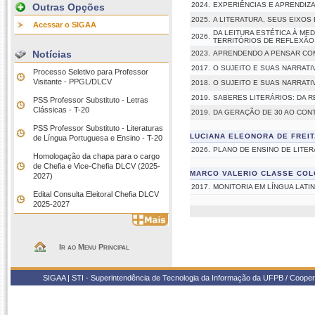
2024.
EXPERIÊNCIAS E APRENDIZA
Outras Opções
2025.
A LITERATURA, SEUS EIXO
Acessar o SIGAA
DA LEITURA ESTÉTICA À M
2026.
TERRITÓRIOS DE REFLEXÃO
Notícias
2023.
APRENDENDO A PENSAR COM 
2017.
O SUJEITO E SUAS NARRATI
Processo Seletivo para Professor
Visitante - PPGL/DLCV
2018.
O SUJEITO E SUAS NARRATI
2019.
SABERES LITERÁRIOS: DA 
PSS Professor Substituto - Letras
Clássicas - T-20
2019.
DA GERAÇÃO DE 30 AO CONT
PSS Professor Substituto - Literaturas
LUCIANA ELEONORA DE FREI
de Língua Portuguesa e Ensino - T-20
2026.
PLANO DE ENSINO DE LITE
Homologação da chapa para o cargo
de Chefia e Vice-Chefia DLCV (2025-
MARCO VALERIO CLASSE COL
2027)
2017.
MONITORIA EM LÍNGUA LATIN
Edital Consulta Eleitoral Chefia DLCV
2025-2027
Ir ao Menu Principal
SIGAA | STI - Superintendência de Tecnologia da Informação da UFPB / Coope