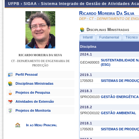
UFPB ›
SIGAA - Sistema Integrado de Gestão de Atividades Ac
Ricardo Moreira Da Silva
DEP - CT - DEPARTAMENTO DE EN
Disciplinas Ministradas
Infantil
Fundamental
Técnico
Disciplina
2024.1
RICARDO MOREIRA DA SILVA
SUSTENTABILIDADE N
CT - DEPARTAMENTO DE ENGENHARIA DE
GEOA00003
(ESG)
PRODUÇÃO
Perfil Pessoal
2019.1
1705053
SISTEMAS DE PRODU
Disciplinas Ministradas
2018.3
Projetos de Pesquisa
SPROD0103
GESTÃO ENERGÉTICA 
Atividades de Extensão
2018.2
Projetos de Monitoria
SPROD0102
GESTÃO AMBIENTAL
2018.1
Ir ao Menu Principal
1705053
SISTEMAS DE PRODU