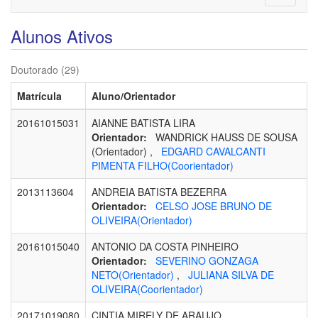
navigati
Alunos Ativos
Doutorado (29)
Matrícula
Aluno/Orientador
20161015031
AIANNE BATISTA LIRA
Orientador:
WANDRICK HAUSS DE SOUSA
(Orientador) ,
EDGARD CAVALCANTI
PIMENTA FILHO(Coorientador)
2013113604
ANDREIA BATISTA BEZERRA
Orientador:
CELSO JOSE BRUNO DE
OLIVEIRA(Orientador)
20161015040
ANTONIO DA COSTA PINHEIRO
Orientador:
SEVERINO GONZAGA
NETO(Orientador)
,
JULIANA SILVA DE
OLIVEIRA(Coorientador)
20171019080
CINTIA MIRELY DE ARAUJO