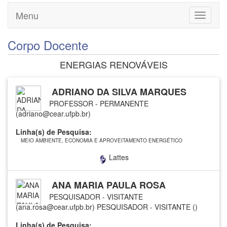
Menu
Toggle
navigati
Corpo Docente
ENERGIAS RENOVÁVEIS
ADRIANO DA SILVA MARQUES
PROFESSOR - PERMANENTE
(adriano@cear.ufpb.br)
Linha(s) de Pesquisa:
MEIO AMBIENTE, ECONOMIA E APROVEITAMENTO ENERGÉTICO
Lattes
ANA MARIA PAULA ROSA
PESQUISADOR - VISITANTE
(ana.rosa@cear.ufpb.br)
PESQUISADOR - VISITANTE ()
Linha(s) de Pesquisa: