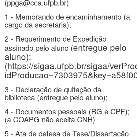
(ppga@cca.ufpb.br)
1 - Memorando de encaminhamento (a
cargo da secretaria);
2 - Requerimento de Expedição
entregue pelo
assinado pelo aluno (
aluno
);
(https://sigaa.ufpb.br/sigaa/verPr
idProducao=7303975&key=a58f0
3 - Declaração de quitação da
biblioteca (entregue pelo aluno);
4 - Documentos pessoais (RG e CPF);
(a COAPG não aceita CNH)
5 - Ata de defesa de Tese/Dissertação