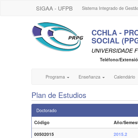
SIGAA - UFPB
Sistema Integrado de Gestã
CCHLA - PR
SOCIAL (PP
UNIVERSIDADE F
Teléfono/Extensi
Programa
Enseñanza
Calendário
Plan de Estudios
Doctorado
Código
Año/Semes
00502015
2015.2