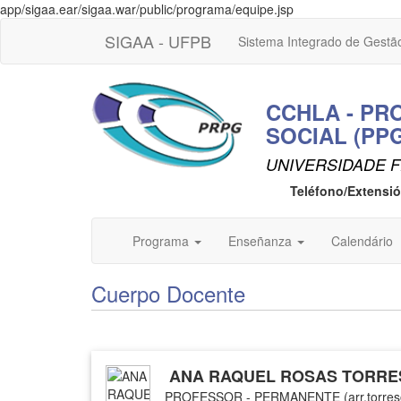
app/sigaa.ear/sigaa.war/public/programa/equipe.jsp
SIGAA - UFPB
Sistema Integrado de Gestã
CCHLA - PR
SOCIAL (PP
UNIVERSIDADE F
Teléfono/Extensi
Programa
Enseñanza
Calendário
Cuerpo Docente
ANA RAQUEL ROSAS TORRE
PROFESSOR - PERMANENTE (arr.torres