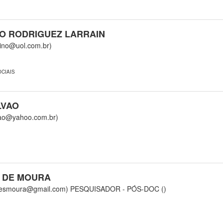
O RODRIGUEZ LARRAIN
o@uol.com.br)
CIAIS
LVAO
ao@yahoo.com.br)
 DE MOURA
resmoura@gmail.com)
PESQUISADOR - PÓS-DOC ()