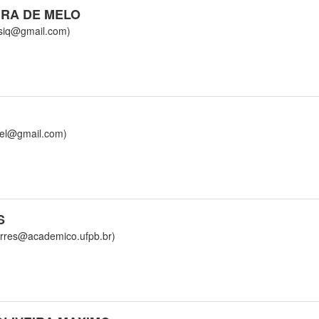
RA DE MELO
iq@gmail.com)
el@gmail.com)
S
res@academico.ufpb.br)