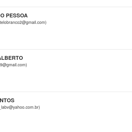
O PESSOA
lobranco2@gmail.com)
 ALBERTO
9@gmail.com)
ANTOS
labv@yahoo.com.br)