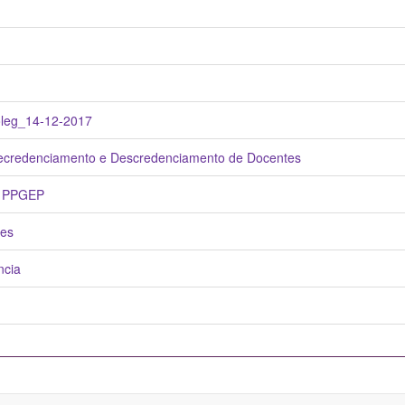
oleg_14-12-2017
ecredenciamento e Descredenciamento de Docentes
o PPGEP
tes
ncia