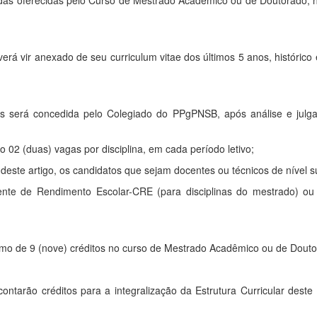
oladas oferecidas pelo Curso de Mestrado Acadêmico ou de Doutorado, 
erá vir anexado de seu curriculum vitae dos últimos 5 anos, históric
das será concedida pelo Colegiado do PPgPNSB, após análise e jul
 02 (duas) vagas por disciplina, em cada período letivo;
deste artigo, os candidatos que sejam docentes ou técnicos de nível su
eficiente de Rendimento Escolar-CRE (para disciplinas do mestrado)
mo de 9 (nove) créditos no curso de Mestrado Acadêmico ou de Douto
 contarão créditos para a integralização da Estrutura Curricular d