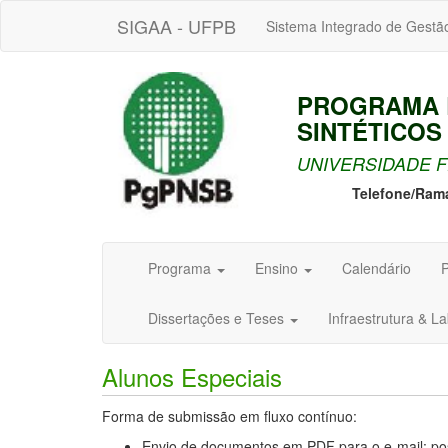
SIGAA - UFPB
Sistema Integrado de Gestã
PROGRAMA 
SINTÉTICOS
UNIVERSIDADE F
Telefone/Ram
Programa
Ensino
Calendário
P
Dissertações e Teses
Infraestrutura & L
Alunos Especiais
Forma de submissão em fluxo contínuo:
Envio de documentos em PDF para o e-mail: po