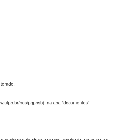
torado.
w.ufpb.br/pos/pgpnsb), na aba "documentos".