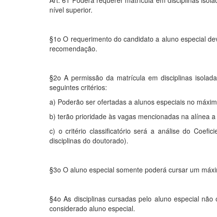
Art. 61 Poderá requerer matrícula em disciplinas is
nível superior.
§1o O requerimento do candidato a aluno especial dev
recomendação.
§2o A permissão da matrícula em disciplinas isola
seguintes critérios:
a) Poderão ser ofertadas a alunos especiais no máximo
b) terão prioridade às vagas mencionadas na alínea a 
c) o critério classificatório será a análise do Co
disciplinas do doutorado).
§3o O aluno especial somente poderá cursar um máxi
§4o As disciplinas cursadas pelo aluno especial não
considerado aluno especial.