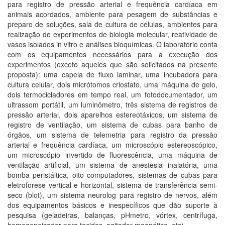
para registro de pressão arterial e frequência cardíaca em
animais acordados, ambiente para pesagem de substâncias e
preparo de soluções, sala de cultura de células, ambientes para
realização de experimentos de biologia molecular, reatividade de
vasos isolados in vitro e análises bioquímicas. O laboratório conta
com os equipamentos necessários para a execução dos
experimentos (exceto aqueles que são solicitados na presente
proposta): uma capela de fluxo laminar, uma incubadora para
cultura celular, dois micrótomos criostato, uma máquina de gelo,
dois termocicladores em tempo real, um fotodocumentador, um
ultrassom portátil, um luminômetro, três sistema de registros de
pressão arterial, dois aparelhos estereotáxicos, um sistema de
registro de ventilação, um sistema de cubas para banho de
órgãos, um sistema de telemetria para registro da pressão
arterial e frequência cardíaca, um microscópio estereoscópico,
um microscópio invertido de fluorescência, uma máquina de
ventilação artificial, um sistema de anestesia inalatória, uma
bomba peristáltica, oito computadores, sistemas de cubas para
eletroforese vertical e horizontal, sistema de transferência semi-
seco (blot), um sistema neurolog para registro de nervos, além
dos equipamentos básicos e inespecíficos que dão suporte à
pesquisa (geladeiras, balanças, pHmetro, vórtex, centrífuga,