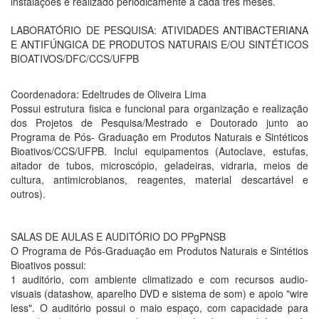
instalações é realizado periodicamente a cada três meses.
LABORATÓRIO DE PESQUISA: ATIVIDADES ANTIBACTERIANA
E ANTIFÚNGICA DE PRODUTOS NATURAIS E/OU SINTÉTICOS
BIOATIVOS/DFC/CCS/UFPB
Coordenadora: Edeltrudes de Oliveira Lima
Possui estrutura fisica e funcional para organização e realização
dos Projetos de Pesquisa/Mestrado e Doutorado junto ao
Programa de Pós- Graduação em Produtos Naturais e Sintéticos
Bioativos/CCS/UFPB. Inclui equipamentos (Autoclave, estufas,
aitador de tubos, microscópio, geladeiras, vidraria, meios de
cultura, antimicrobianos, reagentes, material descartável e
outros).
SALAS DE AULAS E AUDITÓRIO DO PPgPNSB
O Programa de Pós-Graduação em Produtos Naturais e Sintétios
Bioativos possui:
1 auditório, com ambiente climatizado e com recursos audio-
visuais (datashow, aparelho DVD e sistema de som) e apoio "wire
less". O auditório possui o maio espaço, com capacidade para