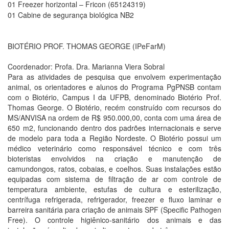
01 Freezer horizontal – Fricon (65124319)
01 Cabine de segurança biológica NB2
BIOTÉRIO PROF. THOMAS GEORGE (IPeFarM)
Coordenador: Profa. Dra. Marianna Viera Sobral
Para as atividades de pesquisa que envolvem experimentação
animal, os orientadores e alunos do Programa PgPNSB contam
com o Biotério, Campus I da UFPB, denominado Biotério Prof.
Thomas George. O Biotério, recém construído com recursos do
MS/ANVISA na ordem de R$ 950.000,00, conta com uma área de
650 m2, funcionando dentro dos padrões internacionais e serve
de modelo para toda a Região Nordeste. O Biotério possui um
médico veterinário como responsável técnico e com três
bioteristas envolvidos na criação e manutenção de
camundongos, ratos, cobaias, e coelhos. Suas instalações estão
equipadas com sistema de filtração de ar com controle de
temperatura ambiente, estufas de cultura e esterilização,
centrífuga refrigerada, refrigerador, freezer e fluxo laminar e
barreira sanitária para criação de animais SPF (Specific Pathogen
Free). O controle higiênico-sanitário dos animais e das