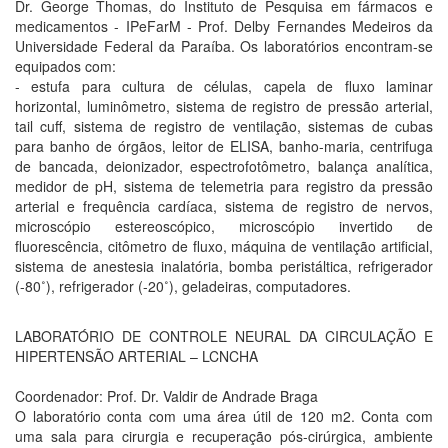
Dr. George Thomas, do Instituto de Pesquisa em fármacos e
medicamentos - IPeFarM - Prof. Delby Fernandes Medeiros da
Universidade Federal da Paraíba. Os laboratórios encontram-se
equipados com:
- estufa para cultura de células, capela de fluxo laminar
horizontal, luminômetro, sistema de registro de pressão arterial,
tail cuff, sistema de registro de ventilação, sistemas de cubas
para banho de órgãos, leitor de ELISA, banho-maria, centrifuga
de bancada, deionizador, espectrofotômetro, balança analítica,
medidor de pH, sistema de telemetria para registro da pressão
arterial e frequência cardíaca, sistema de registro de nervos,
microscópio estereoscópico, microscópio invertido de
fluorescência, citômetro de fluxo, máquina de ventilação artificial,
sistema de anestesia inalatória, bomba peristáltica, refrigerador
(-80˚), refrigerador (-20˚), geladeiras, computadores.
LABORATÓRIO DE CONTROLE NEURAL DA CIRCULAÇÃO E
HIPERTENSÃO ARTERIAL – LCNCHA
Coordenador: Prof. Dr. Valdir de Andrade Braga
O laboratório conta com uma área útil de 120 m2. Conta com
uma sala para cirurgia e recuperação pós-cirúrgica, ambiente