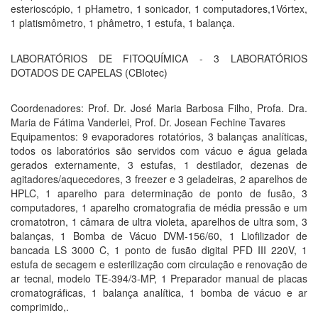
esterioscópio, 1 pHametro, 1 sonicador, 1 computadores,1Vórtex,
1 platismômetro, 1 phâmetro, 1 estufa, 1 balança.
LABORATÓRIOS DE FITOQUÍMICA - 3 LABORATÓRIOS
DOTADOS DE CAPELAS (CBIotec)
Coordenadores: Prof. Dr. José Maria Barbosa Filho, Profa. Dra.
Maria de Fátima Vanderlei, Prof. Dr. Josean Fechine Tavares
Equipamentos: 9 evaporadores rotatórios, 3 balanças analíticas,
todos os laboratórios são servidos com vácuo e água gelada
gerados externamente, 3 estufas, 1 destilador, dezenas de
agitadores/aquecedores, 3 freezer e 3 geladeiras, 2 aparelhos de
HPLC, 1 aparelho para determinação de ponto de fusão, 3
computadores, 1 aparelho cromatografia de média pressão e um
cromatotron, 1 câmara de ultra violeta, aparelhos de ultra som, 3
balanças, 1 Bomba de Vácuo DVM-156/60, 1 Liofilizador de
bancada LS 3000 C, 1 ponto de fusão digital PFD III 220V, 1
estufa de secagem e esterilização com circulação e renovação de
ar tecnal, modelo TE-394/3-MP, 1 Preparador manual de placas
cromatográficas, 1 balança analítica, 1 bomba de vácuo e ar
comprimido,.