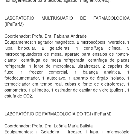
homogeneizador para tecidos, agitador magnético, etc).
LABORATÓRIO MULTIUSUARIO DE FARMACOLOGICA
(IPeFarM)
Coordenador: Profa. Dra. Fabiana Andrade
Equipamentos: 1 agitador magnético, 2 microscópios invertidos, 1
lupa binocular, 2 geladeiras, 1 centrífuga clínica, 3
microcomputadores de mesa, aparato para ensaios de "patch-
clamp", centrífuga de mesa refrigerada, centrifuga de placas
refrigerada, 1 leitor de microplaca, ultrafreezer, 2 capelas de
fluxo, 1 freezer comercial, 1 balança analítica, 1
fotodocumentador, 1 autoclave, 1 aparato de órgão isolado, 1
termociclador em tempo real, cubas e fonte de eletroforese, 1
osmometro, 1 pHmetro, 1 estirador de capilar de vidro (puller) , 1
estufa de CO2.
LABORATÓRIO DE FARMACOLOGIA DO TGI (IPeFarM)
Coordenador: Profa. Dra. Leônia Maria Batista
Equipamentos: 1 Geladeira, 1 freezer, 1 lupa, 1 microscópio