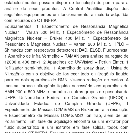
estabelecimentos possam dispor de tecnologia de ponta para a
análise de seus produtos. A Central Analítica dispõe dos
seguintes equipamentos em funcionamento, a maioria adquirida
com recursos do CT-INFRA:
Equipamentos: 1 Espectrômetro de Ressonância Magnética
Nuclear – Varian 500 MHz, 1 Espectrômetro de Ressonância
Magnética Nuclear – Bruker 400 MHz, 1 Espectrômetro de
Ressonância Magnética Nuclear – Varian 200 MHz, 5 HPLC –
Shimadzu com respectivos detectores: DAD, ELSD, Fluorecencia,
1 Aparelho de Infra Vermelho – RAMAN para análise na região de
12000 a 400 cm-1, 2 Aparelhos de UV-Visivel – Perkin Elmer, 1
liofilizador semi-indutrial, 1 Aparelho de spray dray, 1 Usina de
Nitrogênio com o objetivo de fornecer todo o nitrogênio líquido
para os dois aparelhos de RMN, visando redução de custos. A
mesma fornece nitrogênio líquido necessário aos aparelhos de
RMN 200 e 500 MHz e também a outros grupos de pesquisa da
UFPB, Universidade Federal de Campina Grande (UFCG) e
Universidade Estadual de Campina Grande (UEPB), 1
Espectômetro de Massas LC/MS/MS da Bruker em alta resolução
e Espectômetro de Massas LC/MS/MS2 íon trap, além de um
Polarímetro. Em fase de aquisição encontra-se um extrator por
fluido supercrítico e um extrator em fase solida, todos com