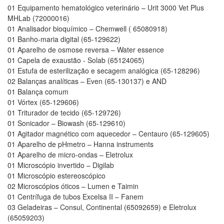
01 Equipamento hematológico veterinário – Urit 3000 Vet Plus
MHLab (72000016)
01 Analisador bioquímico – Chemwell ( 65080918)
01 Banho-maria digital (65-129622)
01 Aparelho de osmose reversa – Water essence
01 Capela de exaustão - Solab (65124065)
01 Estufa de esterilização e secagem analógica (65-128296)
02 Balanças analíticas – Even (65-130137) e AND
01 Balança comum
01 Vórtex (65-129606)
01 Triturador de tecido (65-129726)
01 Sonicador – Biowash (65-129610)
01 Agitador magnético com aquecedor – Centauro (65-129605)
01 Aparelho de pHmetro – Hanna instruments
01 Aparelho de micro-ondas – Eletrolux
01 Microscópio invertido – Digilab
01 Microscópio estereoscópico
02 Microscópios óticos – Lumen e Taimin
01 Centrífuga de tubos Excelsa II – Fanem
03 Geladeiras – Consul, Continental (65092659) e Eletrolux
(65059203)