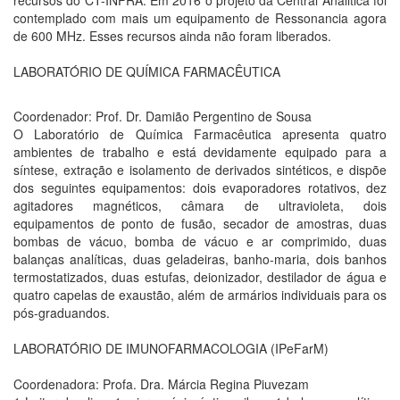
recursos do CT-INFRA. Em 2016 o projeto da Central Analitica foi
contemplado com mais um equipamento de Ressonancia agora
de 600 MHz. Esses recursos ainda não foram liberados.
LABORATÓRIO DE QUÍMICA FARMACÊUTICA
Coordenador: Prof. Dr. Damião Pergentino de Sousa
O Laboratório de Química Farmacêutica apresenta quatro
ambientes de trabalho e está devidamente equipado para a
síntese, extração e isolamento de derivados sintéticos, e dispõe
dos seguintes equipamentos: dois evaporadores rotativos, dez
agitadores magnéticos, câmara de ultravioleta, dois
equipamentos de ponto de fusão, secador de amostras, duas
bombas de vácuo, bomba de vácuo e ar comprimido, duas
balanças analíticas, duas geladeiras, banho-maria, dois banhos
termostatizados, duas estufas, deionizador, destilador de água e
quatro capelas de exaustão, além de armários individuais para os
pós-graduandos.
LABORATÓRIO DE IMUNOFARMACOLOGIA (IPeFarM)
Coordenadora: Profa. Dra. Márcia Regina Piuvezam