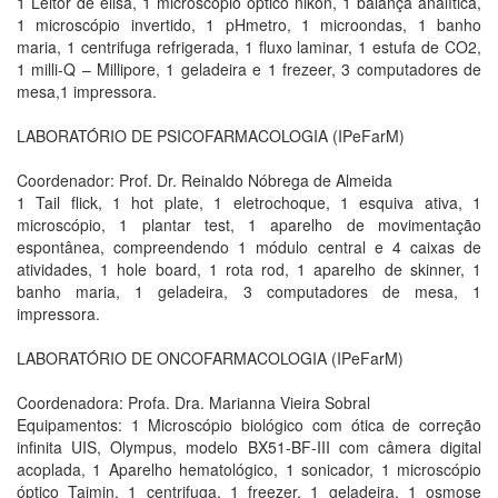
1 Leitor de elisa, 1 microscópio óptico nikon, 1 balança analítica,
1 microscópio invertido, 1 pHmetro, 1 microondas, 1 banho
maria, 1 centrifuga refrigerada, 1 fluxo laminar, 1 estufa de CO2,
1 milli-Q – Millipore, 1 geladeira e 1 frezeer, 3 computadores de
mesa,1 impressora.
LABORATÓRIO DE PSICOFARMACOLOGIA (IPeFarM)
Coordenador: Prof. Dr. Reinaldo Nóbrega de Almeida
1 Tail flick, 1 hot plate, 1 eletrochoque, 1 esquiva ativa, 1
microscópio, 1 plantar test, 1 aparelho de movimentação
espontânea, compreendendo 1 módulo central e 4 caixas de
atividades, 1 hole board, 1 rota rod, 1 aparelho de skinner, 1
banho maria, 1 geladeira, 3 computadores de mesa, 1
impressora.
LABORATÓRIO DE ONCOFARMACOLOGIA (IPeFarM)
Coordenadora: Profa. Dra. Marianna Vieira Sobral
Equipamentos: 1 Microscópio biológico com ótica de correção
infinita UIS, Olympus, modelo BX51-BF-III com câmera digital
acoplada, 1 Aparelho hematológico, 1 sonicador, 1 microscópio
óptico Taimin, 1 centrifuga, 1 freezer, 1 geladeira, 1 osmose