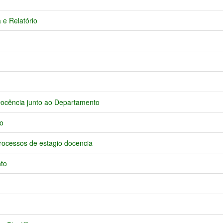
e Relatório
 Docência junto ao Departamento
o
rocessos de estagio docencia
nto