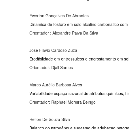
Ewerton Gonçalves De Abrantes
Dinâmica de fósforo em solo alcalino carbonático com
Orientador : Alexandre Paiva Da Silva
José Flávio Cardoso Zuza
Erodibilidade em entressulcos e encrostamento em sol
Orientador: Djail Santos
Marco Aurélio Barbosa Alves
Variabilidade espaço-sazonal de atributos químicos, f
Orientador: Raphael Moreira Beirigo
Helton De Souza Silva
Balanço do nitrogênio e sugestão de adubação nitrogen