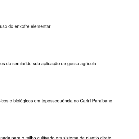
 uso do enxofre elementar
os do semiárido sob aplicação de gesso agrícola
ísicos e biológicos em topossequência no Carirí Paraibano
ada para o milho cultivado em sistema de plantio direto