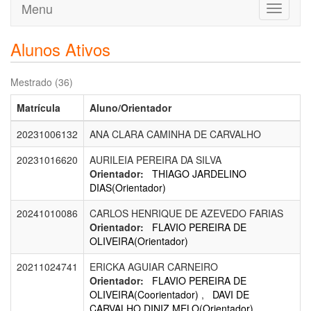
Menu
Toggle
navigati
Alunos Ativos
Mestrado (36)
Matrícula
Aluno/Orientador
20231006132
ANA CLARA CAMINHA DE CARVALHO
20231016620
AURILEIA PEREIRA DA SILVA
Orientador:
THIAGO JARDELINO
DIAS(Orientador)
20241010086
CARLOS HENRIQUE DE AZEVEDO FARIAS
Orientador:
FLAVIO PEREIRA DE
OLIVEIRA(Orientador)
20211024741
ERICKA AGUIAR CARNEIRO
Orientador:
FLAVIO PEREIRA DE
OLIVEIRA(Coorientador)
,
DAVI DE
CARVALHO DINIZ MELO(Orientador)