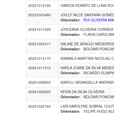
20221013160
IVANCIA DONATO DE LUNA SO
20231003480
JOILLY NILCE SANTANA GOME
Orientador:
RUI OLIVEIRA MA
20241011029
JOYCEANA OLIVEIRA CORREIA
Orientador:
FLAVIA CAROLINA 
20231003471
KALINE DE ARAÚJO MEDEIROS
Orientador:
BOLÍVAR PONCIAN
20221013170
KAMMILA MARTINS NICOLAU 
20241011010
KARLA JOANE DA SILVA MENE
Orientador:
RICARDO OLIMPIO 
20251008653
KAROLL MOANGELLA ANDRADE
20241026620
KEVIN DA SILVA OLIVEIRA
Orientador:
BOLÍVAR PONCIAN
20231022744
LAÍS KAROLYNE SOBRAL COUT
Orientador:
FELIPE HUGO ALEN