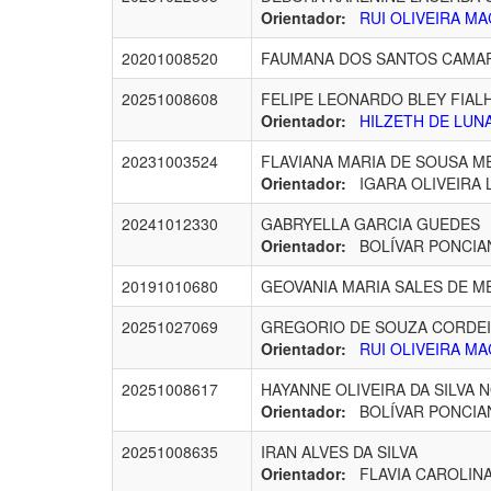
Orientador:
RUI OLIVEIRA MA
20201008520
FAUMANA DOS SANTOS CAMA
20251008608
FELIPE LEONARDO BLEY FIAL
Orientador:
HILZETH DE LUNA
20231003524
FLAVIANA MARIA DE SOUSA M
Orientador:
IGARA OLIVEIRA LI
20241012330
GABRYELLA GARCIA GUEDES
Orientador:
BOLÍVAR PONCIAN
20191010680
GEOVANIA MARIA SALES DE M
20251027069
GREGORIO DE SOUZA CORDE
Orientador:
RUI OLIVEIRA MA
20251008617
HAYANNE OLIVEIRA DA SILVA
Orientador:
BOLÍVAR PONCIAN
20251008635
IRAN ALVES DA SILVA
Orientador:
FLAVIA CAROLINA 