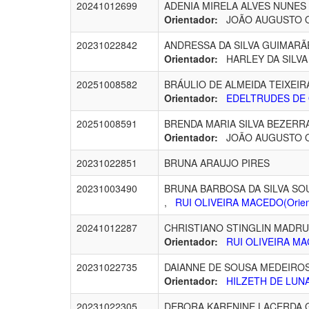
20241012699
ADENIA MIRELA ALVES NUNES
Orientador:
JOÃO AUGUSTO OSH
20231022842
ANDRESSA DA SILVA GUIMAR
Orientador:
HARLEY DA SILVA A
20251008582
BRÁULIO DE ALMEIDA TEIXEIR
Orientador:
EDELTRUDES DE O
20251008591
BRENDA MARIA SILVA BEZERR
Orientador:
JOÃO AUGUSTO OSH
20231022851
BRUNA ARAUJO PIRES
20231003490
BRUNA BARBOSA DA SILVA SO
,
RUI OLIVEIRA MACEDO(Orien
20241012287
CHRISTIANO STINGLIN MADR
Orientador:
RUI OLIVEIRA MA
20231022735
DAIANNE DE SOUSA MEDEIRO
Orientador:
HILZETH DE LUNA
20231022305
DEBORA KARENINE LACERDA 