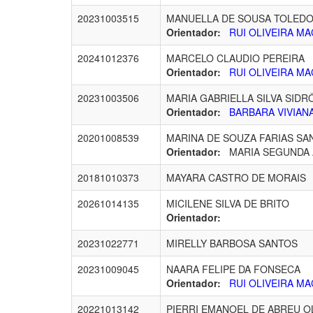
20231003515
MANUELLA DE SOUSA TOLEDO
Orientador:
RUI OLIVEIRA MA
20241012376
MARCELO CLAUDIO PEREIRA
Orientador:
RUI OLIVEIRA MA
20231003506
MARIA GABRIELLA SILVA SIDR
Orientador:
BARBARA VIVIANA
20201008539
MARINA DE SOUZA FARIAS SA
Orientador:
MARIA SEGUNDA A
20181010373
MAYARA CASTRO DE MORAIS
20261014135
MICILENE SILVA DE BRITO
Orientador:
20231022771
MIRELLY BARBOSA SANTOS
20231009045
NAARA FELIPE DA FONSECA
Orientador:
RUI OLIVEIRA MA
20221013142
PIERRI EMANOEL DE ABREU O