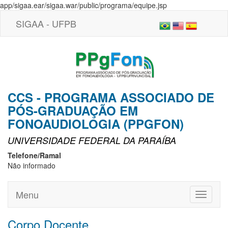
app/sigaa.ear/sigaa.war/public/programa/equipe.jsp
SIGAA - UFPB
CCS - PROGRAMA ASSOCIADO DE
PÓS-GRADUAÇÃO EM
FONOAUDIOLOGIA (PPGFON)
UNIVERSIDADE FEDERAL DA PARAÍBA
Telefone/Ramal
Não informado
Menu
Toggle
navigati
Corpo Docente