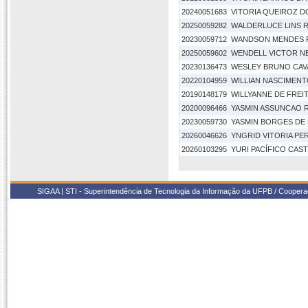
20240051683
VITORIA QUEIROZ D
20250059282
WALDERLUCE LINS 
20230059712
WANDSON MENDES 
20250059602
WENDELL VICTOR N
20230136473
WESLEY BRUNO CAVA
20220104959
WILLIAN NASCIMENTO
20190148179
WILLYANNE DE FREIT
20200096466
YASMIN ASSUNCAO R
20230059730
YASMIN BORGES DE
20260046626
YNGRID VITORIA PE
20260103295
YURI PACÍFICO CAS
SIGAA | STI - Superintendência de Tecnologia da Informação da UFPB / Coope