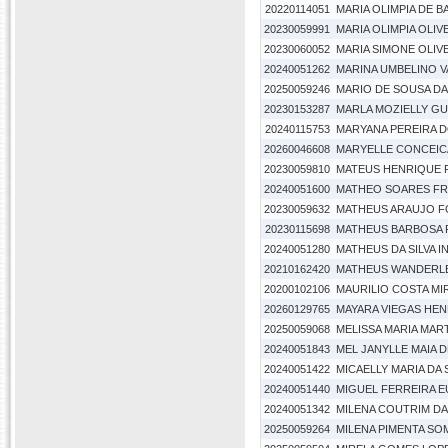
20220114051
MARIA OLIMPIA DE B
20230059991
MARIA OLIMPIA OLIVE
20230060052
MARIA SIMONE OLIV
20240051262
MARINA UMBELINO 
20250059246
MARIO DE SOUSA D
20230153287
MARLA MOZIELLY G
20240115753
MARYANA PEREIRA 
20260046608
MARYELLE CONCEICA
20230059810
MATEUS HENRIQUE
20240051600
MATHEO SOARES FR
20230059632
MATHEUS ARAUJO F
20230115698
MATHEUS BARBOSA 
20240051280
MATHEUS DA SILVA 
20210162420
MATHEUS WANDERLE
20200102106
MAURILIO COSTA M
20260129765
MAYARA VIEGAS HE
20250059068
MELISSA MARIA MAR
20240051843
MEL JANYLLE MAIA D
20240051422
MICAELLY MARIA DA 
20240051440
MIGUEL FERREIRA 
20240051342
MILENA COUTRIM DA 
20250059264
MILENA PIMENTA SO