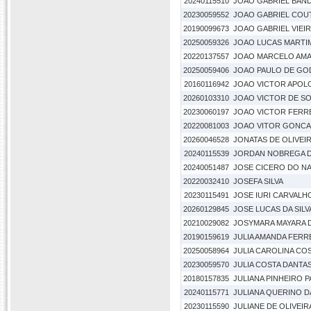
20240115510
JOAO GABRIEL BAND
20230059552
JOAO GABRIEL COU
20190099673
JOAO GABRIEL VIEIR
20250059326
JOAO LUCAS MARTIM
20220137557
JOAO MARCELO AMA
20250059406
JOAO PAULO DE GO
20160116942
JOAO VICTOR APOLO
20260103310
JOAO VICTOR DE SO
20230060197
JOAO VICTOR FERR
20220081003
JOAO VITOR GONCA
20260046528
JONATAS DE OLIVEI
20240115539
JORDAN NOBREGA D
20240051487
JOSE CICERO DO N
20220032410
JOSEFA SILVA
20230115491
JOSE IURI CARVALHO
20260129845
JOSE LUCAS DA SILV
20210029082
JOSYMARA MAYARA D
20190159619
JULIA AMANDA FERRE
20250058964
JULIA CAROLINA CO
20230059570
JULIA COSTA DANTA
20180157835
JULIANA PINHEIRO P
20240115771
JULIANA QUERINO DA
20230115590
JULIANE DE OLIVEIR