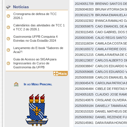
20240051709
BRENNO SANTOS DE
Notícias
20260046303
BRUNA VITORIA DA S
Cronograma de defesa de TCC
20190162178
BRUNNA EMANUELA 
2026.1
20200102302
BYANCA RAMALHO D
Calendários das atividades de TCC 1
20230059875
CAIO EMANOEL DE A
e TCC 2 do 2026.1
20230115455
CAIO GABRIEL DOS
Gastronomia UFPB Conquista 4
20200033045
CALIO REGIS SANTOS
Estrelas no Guia Estadão 2024
20210116034
CAMILA DA COSTA SE
Lançamento do E-book "Sabores de
20190165572
CAMILA FREIRE DOS
Acaú"!
20180121215
CAMILA RAVENA DE O
Guia de Acesso ao SIGAA para
20180123837
CARLOS ALBERTO D
Ingressantes do Curso de
20200038847
CARLOS EDUARDO M
Gastronomia da UFPB
20250059685
CARLOS EDUARDO V
20250059308
CARLOS EMANUEL BA
20190045476
CAROLINA PATRICIA 
Ir ao Menu Principal
20260046484
CIBELE DE FREITAS
20240051825
CLAUDIO JOSE RAM
20250140876
CRISLAINE OLIVEIR
20250059184
DANIELLY TAMARA A
20230153320
DANIEL MATHEUS DE
20250059362
DANIEL REZENDE F
20250145961
DARA RAIRA HONORI