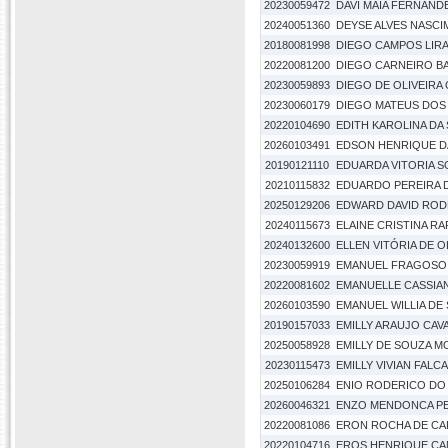
20230059472
DAVI MAIA FERNAND
20240051360
DEYSE ALVES NASC
20180081998
DIEGO CAMPOS LIR
20220081200
DIEGO CARNEIRO B
20230059893
DIEGO DE OLIVEIRA
20230060179
DIEGO MATEUS DOS 
20220104690
EDITH KAROLINA DA 
20260103491
EDSON HENRIQUE D
20190121110
EDUARDA VITORIA SO
20210115832
EDUARDO PEREIRA DE
20250129206
EDWARD DAVID RODR
20240115673
ELAINE CRISTINA R
20240132600
ELLEN VITÓRIA DE OL
20230059919
EMANUEL FRAGOSO 
20220081602
EMANUELLE CASSIAN
20260103590
EMANUEL WILLIA DE 
20190157033
EMILLY ARAUJO CAV
20250058928
EMILLY DE SOUZA 
20230115473
EMILLY VIVIAN FALC
20250106284
ENIO RODERICO DO
20260046321
ENZO MENDONCA P
20220081086
ERON ROCHA DE CA
20220104716
EROS HENRIQUE CAM