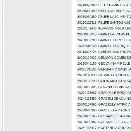
20210028880
ESLEY RAMIRYS GOM
20230059490
EWERTON MEDEIRO
20250059380
FELIPE NASCIMENTO
20190123115
FELIPE SANTOS AU
20250149648
FLAVIANO MOURA P
20180005619
GABRIELA ENEAS B
20200032280
GABRIEL ELÍRIO PEN
20220081148
GABRIEL HENRIQUE
20210028728
GABRIEL SANTOS P
20220104832
GENISON GOMES DE
20190048155
GEOVANNA MIRELLE
20220131105
GERMANNO SAVIO 
20250140830
GILMARA DA SILVA Q
20260103230
GIULIA TABA DA SILV
20220032395
GLACYELLY LAIS DA 
20210115897
GRACIELLE RODRIG
20240115459
GRAZIELI DE AQUIN
20240137993
GRAZIELLY PATRICIA
20260046386
GRAZYELLA VITORIA 
20220093505
GUSTAVO CÉSAR VA
20220080982
GUSTAVO FREITAS D
20240115477
HORTENCIA GONCAL