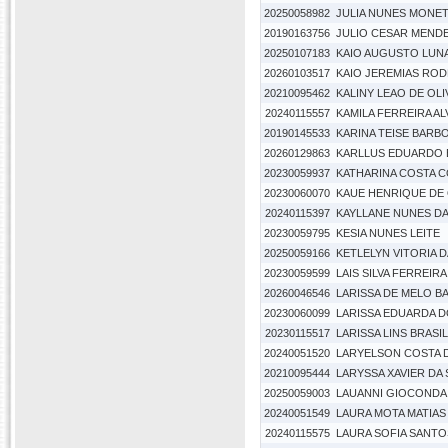
20250058982
JULIA NUNES MONE
20190163756
JULIO CESAR MENDE
20250107183
KAIO AUGUSTO LUN
20260103517
KAIO JEREMIAS ROD
20210095462
KALINY LEAO DE OLI
20240115557
KAMILA FERREIRA AL
20190145533
KARINA TEISE BARB
20260129863
KARLLUS EDUARDO 
20230059937
KATHARINA COSTA 
20230060070
KAUE HENRIQUE DE 
20240115397
KAYLLANE NUNES DA
20230059795
KESIA NUNES LEITE
20250059166
KETLELYN VITORIA D
20230059599
LAIS SILVA FERREI
20260046546
LARISSA DE MELO B
20230060099
LARISSA EDUARDA D
20230115517
LARISSA LINS BRASI
20240051520
LARYELSON COSTA D
20210095444
LARYSSA XAVIER DA 
20250059003
LAUANNI GIOCONDA 
20240051549
LAURA MOTA MATIAS
20240115575
LAURA SOFIA SANTOS