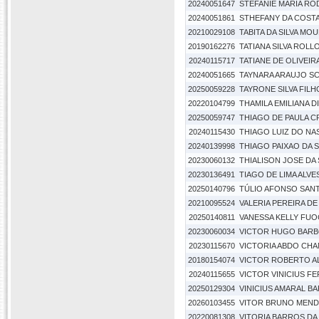
20240051647
STEFANIE MARIA RO
20240051861
STHEFANY DA COST
20210029108
TABITA DA SILVA MO
20190162276
TATIANA SILVA ROLL
20240115717
TATIANE DE OLIVEIRA
20240051665
TAYNARA ARAUJO S
20250059228
TAYRONE SILVA FILH
20220104799
THAMILA EMILIANA D
20250059747
THIAGO DE PAULA C
20240115430
THIAGO LUIZ DO NA
20240139998
THIAGO PAIXAO DA S
20230060132
THIALISON JOSE DA
20230136491
TIAGO DE LIMA ALVE
20250140796
TÚLIO AFONSO SAN
20210095524
VALERIA PEREIRA D
20250140811
VANESSA KELLY FU
20230060034
VICTOR HUGO BAR
20230115670
VICTORIA ABDO CH
20180154074
VICTOR ROBERTO A
20240115655
VICTOR VINICIUS F
20250129304
VINICIUS AMARAL B
20260103455
VITOR BRUNO MEND
20220081308
VITORIA BARROS DA 