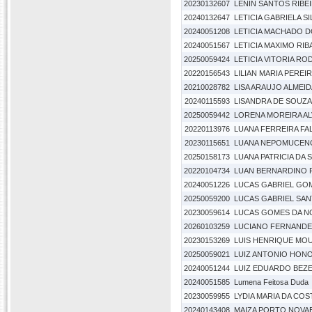
20230132607
LENIN SANTOS RIBE
20240132647
LETICIA GABRIELA S
20240051208
LETICIA MACHADO 
20240051567
LETICIA MAXIMO RIB
20250059424
LETICIA VITORIA RO
20220156543
LILIAN MARIA PEREI
20210028782
LISA ARAUJO ALMEID
20240115593
LISANDRA DE SOUZ
20250059442
LORENA MOREIRA AL
20220113976
LUANA FERREIRA FA
20230115651
LUANA NEPOMUCENO
20250158173
LUANA PATRICIA DA S
20220104734
LUAN BERNARDINO 
20240051226
LUCAS GABRIEL GO
20250059200
LUCAS GABRIEL SA
20230059614
LUCAS GOMES DA 
20260103259
LUCIANO FERNANDE
20230153269
LUIS HENRIQUE MOU
20250059021
LUIZ ANTONIO HONO
20240051244
LUIZ EDUARDO BEZ
20240051585
Lumena Feitosa Duda
20230059955
LYDIA MARIA DA COS
20240143408
MAIZA PORTO NOVA