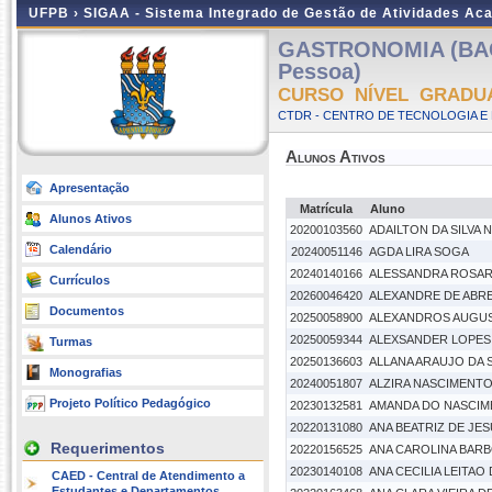
UFPB ›
SIGAA - Sistema Integrado de Gestão de Atividades Ac
GASTRONOMIA (BAC
Pessoa)
CURSO NÍVEL GRADU
CTDR - CENTRO DE TECNOLOGIA E
Alunos Ativos
Apresentação
Matrícula
Aluno
Alunos Ativos
20200103560
ADAILTON DA SILVA
Calendário
20240051146
AGDA LIRA SOGA
20240140166
ALESSANDRA ROSAR
Currículos
20260046420
ALEXANDRE DE ABRE
Documentos
20250058900
ALEXANDROS AUGUS
20250059344
ALEXSANDER LOPES 
Turmas
20250136603
ALLANA ARAUJO DA S
Monografias
20240051807
ALZIRA NASCIMENT
Projeto Político Pedagógico
20230132581
AMANDA DO NASCIM
20220131080
ANA BEATRIZ DE JE
Requerimentos
20220156525
ANA CAROLINA BAR
20230140108
ANA CECILIA LEITA
CAED - Central de Atendimento a
Estudantes e Departamentos