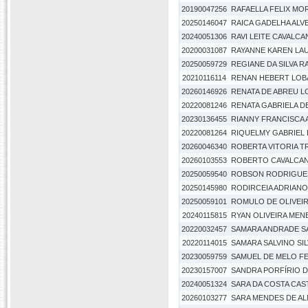
20190047256
RAFAELLA FELIX MO
20250146047
RAICA GADELHA ALV
20240051306
RAVI LEITE CAVALC
20200031087
RAYANNE KAREN LA
20250059729
REGIANE DA SILVA 
20210116114
RENAN HEBERT LOB
20260146926
RENATA DE ABREU 
20220081246
RENATA GABRIELA DE
20230136455
RIANNY FRANCISCA 
20220081264
RIQUELMY GABRIEL
20260046340
ROBERTA VITORIA TR
20260103553
ROBERTO CAVALCAN
20250059540
ROBSON RODRIGUES
20250145980
RODIRCEIA ADRIAN
20250059101
ROMULO DE OLIVEIRA
20240115815
RYAN OLIVEIRA MEN
20220032457
SAMARA ANDRADE S
20220114015
SAMARA SALVINO SIL
20230059759
SAMUEL DE MELO F
20230157007
SANDRA PORFÍRIO 
20240051324
SARA DA COSTA CA
20260103277
SARA MENDES DE AL