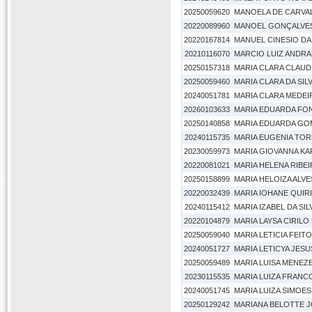
20250059620
MANOELA DE CARVA
20220089960
MANOEL GONÇALVES
20220167814
MANUEL CINESIO DA 
20210116070
MARCIO LUIZ ANDRA
20250157318
MARIA CLARA CLAU
20250059460
MARIA CLARA DA SIL
20240051781
MARIA CLARA MEDE
20260103633
MARIA EDUARDA FO
20250140858
MARIA EDUARDA GO
20240115735
MARIA EUGENIA TOR
20230059973
MARIA GIOVANNA KAR
20220081021
MARIA HELENA RIBE
20250158899
MARIA HELOIZA ALV
20220032439
MARIA IOHANE QUI
20240115412
MARIA IZABEL DA SI
20220104879
MARIA LAYSA CIRIL
20250059040
MARIA LETICIA FEITO
20240051727
MARIA LETICYA JESUS
20250059489
MARIA LUISA MENEZ
20230115535
MARIA LUIZA FRANC
20240051745
MARIA LUIZA SIMOES
20250129242
MARIANA BELOTTE 