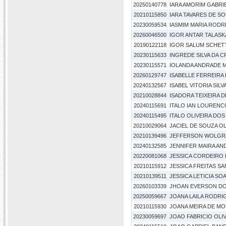
20250140778
IARA AMORIM GABRI
20210115850
IARA TAVARES DE S
20230059534
IASMIM MARIA RODR
20260046500
IGOR ANTAR TALASK
20190122118
IGOR SALUM SCHETT
20230115633
INGREDE SILVA DA 
20230115571
IOLANDA ANDRADE 
20260129747
ISABELLE FERREIRA
20240132567
ISABEL VITORIA SIL
20210028844
ISADORA TEIXEIRA 
20240115691
ITALO IAN LOURENC
20240115495
ITALO OLIVEIRA DO
20210029064
JACIEL DE SOUZA OL
20210139496
JEFFERSON WOLGRA
20240132585
JENNIFER MAIRA AN
20220081068
JESSICA CORDEIRO
20210115912
JESSICA FREITAS S
20210139511
JESSICA LETICIA SO
20260103339
JHOAN EVERSON DO
20250059667
JOANA LAILA RODRIG
20210115930
JOANA MEIRA DE M
20230059697
JOAO FABRICIO OLIV