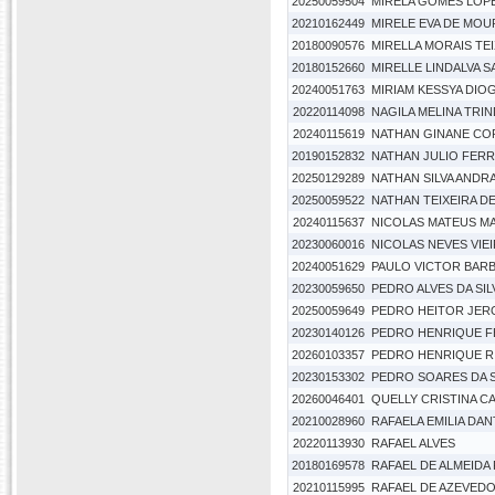
20250059504
MIRELA GOMES LOP
20210162449
MIRELE EVA DE MOU
20180090576
MIRELLA MORAIS TEI
20180152660
MIRELLE LINDALVA S
20240051763
MIRIAM KESSYA DIO
20220114098
NAGILA MELINA TRI
20240115619
NATHAN GINANE CO
20190152832
NATHAN JULIO FERR
20250129289
NATHAN SILVA ANDR
20250059522
NATHAN TEIXEIRA D
20240115637
NICOLAS MATEUS MA
20230060016
NICOLAS NEVES VIE
20240051629
PAULO VICTOR BARB
20230059650
PEDRO ALVES DA SIL
20250059649
PEDRO HEITOR JER
20230140126
PEDRO HENRIQUE F
20260103357
PEDRO HENRIQUE RI
20230153302
PEDRO SOARES DA S
20260046401
QUELLY CRISTINA C
20210028960
RAFAELA EMILIA DAN
20220113930
RAFAEL ALVES
20180169578
RAFAEL DE ALMEIDA
20210115995
RAFAEL DE AZEVEDO 