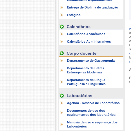
Entrega de Diplima de graduação
Estágios
Calendários
p
c
Calendários Acadêmicos
A
c
Calendários Administrativos
G
Corpo docente
c
M
Departamento de Gastronomia
f
Departamento de Letras
A
Estrangeiras Modernas
P
Departamento de Língua
C
Portuguesa e Linguística
Laboratórios
Agenda - Reserva de Laboratórios
Documentos de uso dos
equipamentos dos laboratórios
Manuais de uso e segurança dos
Laboratórios