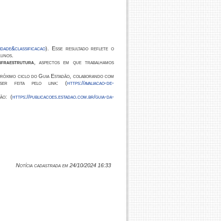
dade&classificacao
). Esse resultado reflete o
lunos.
nfraestrutura
, aspectos em que trabalhamos
próximo ciclo do
Guia Estadão
, colaborando com
er feita pelo link: (
https://avaliacao-de-
ão: (
https://publicacoes.estadao.com.br/guia-da-
Notícia cadastrada em 24/10/2024 16:33