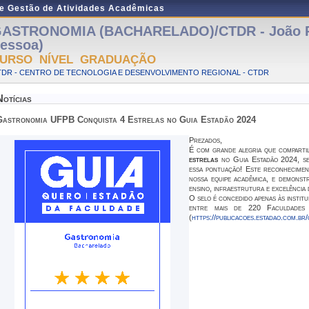
de Gestão de Atividades Acadêmicas
ASTRONOMIA (BACHARELADO)/CTDR - João P
essoa)
URSO NÍVEL GRADUAÇÃO
TDR - CENTRO DE TECNOLOGIA E DESENVOLVIMENTO REGIONAL - CTDR
Notícias
Gastronomia UFPB Conquista 4 Estrelas no Guia Estadão 2024
Prezados,
É com grande alegria que compart
estrelas
no
Guia Estadão
2024, se
essa pontuação! Este reconhecimen
nossa equipe acadêmica, e demonst
ensino, infraestrutura e excelência
O selo é concedido apenas às institu
entre mais de 220 Faculdades 
(
https://publicacoes.estadao.com.br/