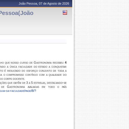
João Pessoa, 07 de Agosto de 2026
essoa(João
ilho que nosso curso de Gastronomia recebeu
4
ndo a única faculdade do estado a conquistar
to é resultado do esforço conjunto de toda a
ra o compromisso contínuo com a qualidade do
 do corpo docente.
ições que obtêm de 3 a 5 estrelas, destacando-se
de Gastronomia avaliadas em todo o país
guia-da-faculdade/page/8/?