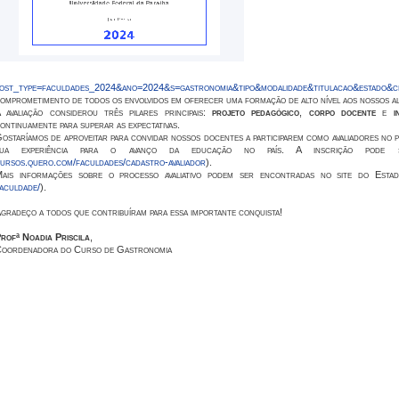
ost_type=faculdades_2024&ano=2024&s=gastronomia&tipo&modalidade&titulacao&estado&ci
omprometimento de todos os envolvidos em oferecer uma formação de alto nível aos nossos a
 avaliação considerou três pilares principais:
projeto pedagógico
,
corpo docente
e
i
ontinuamente para superar as expectativas.
ostaríamos de aproveitar para convidar nossos docentes a participarem como avaliadores no 
sua experiência para o avanço da educação no país. A inscrição pode s
ursos.quero.com/faculdades/cadastro-avaliador
).
ais informações sobre o processo avaliativo podem ser encontradas no site do Estad
aculdade/
).
gradeço a todos que contribuíram para essa importante conquista!
rofª Noadia Priscila
,
oordenadora do Curso de Gastronomia