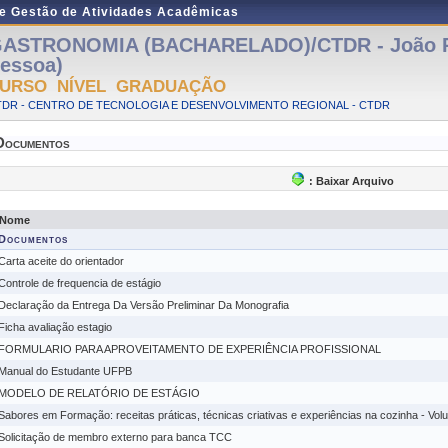
de Gestão de Atividades Acadêmicas
ASTRONOMIA (BACHARELADO)/CTDR - João P
essoa)
URSO NÍVEL GRADUAÇÃO
TDR - CENTRO DE TECNOLOGIA E DESENVOLVIMENTO REGIONAL - CTDR
Documentos
: Baixar Arquivo
Nome
Documentos
Carta aceite do orientador
Controle de frequencia de estágio
Declaração da Entrega Da Versão Preliminar Da Monografia
Ficha avaliação estagio
FORMULARIO PARA APROVEITAMENTO DE EXPERIÊNCIA PROFISSIONAL
Manual do Estudante UFPB
MODELO DE RELATÓRIO DE ESTÁGIO
Sabores em Formação: receitas práticas, técnicas criativas e experiências na cozinha - Vol
Solicitação de membro externo para banca TCC