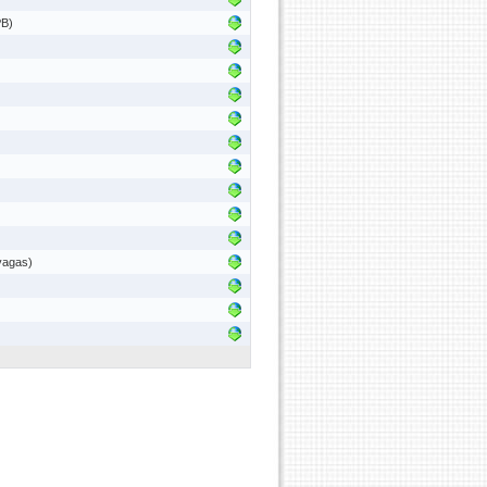
PB)
vagas)