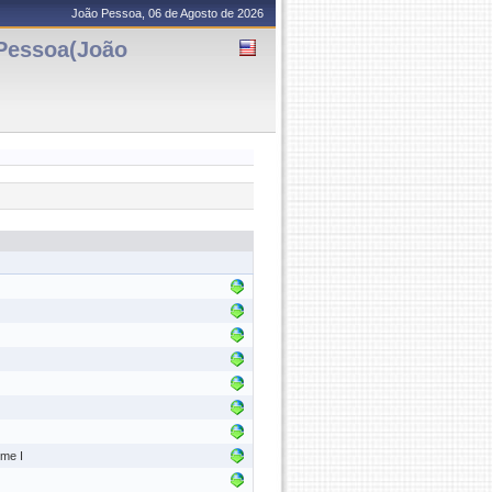
João Pessoa, 06 de Agosto de 2026
essoa(João
ume I