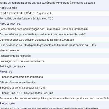
Termo de compromisso de entrega da cópia da Monografia à membros da banca
Formulários
COMPONENTES FLEXÍVEIS: Requerimento
Formulário de Matrícula em Estágio e/ou TCC
Procedimentos
Boas Práticas para Comunicação por E-mail com o Curso de Gastronomia
Como cadastrar processo de aproveitamento de componentes flexíveis?
Como proceder para solicitar Dispensa de disciplina já cursada
Guia de Acesso ao SIGAA para Ingressantes do Curso de Gastronomia da UFPB
Manual do Aluno
Planejamento de Migração
Solicitação de Exercícios domiciliares
Solicitação de Láurea
Projetos
E-book: gastronomia-descomplicada
E-book: Gastronomia divertida
E-book: Gastronomia popular na RUMF
E-book: Uma POR TODAS e Todas Por Uma
Sabores em Formação: receitas práticas, técnicas criativas e experiências na cozinha - Vol
Resoluções
Portaria 20.2022 (Altera os pré-requisitos de Estágios Supervisionados Obrigatórios)