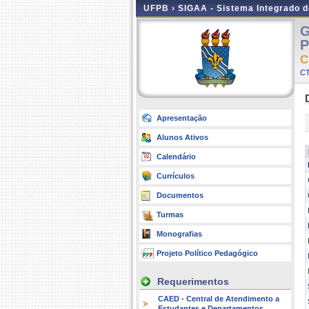
UFPB ›
SIGAA - Sistema Integrado 
G
P
C
C
Apresentação
Alunos Ativos
Calendário
Currículos
Documentos
Turmas
Monografias
Projeto Político Pedagógico
Requerimentos
CAED - Central de Atendimento a
Estudantes e Departamentos