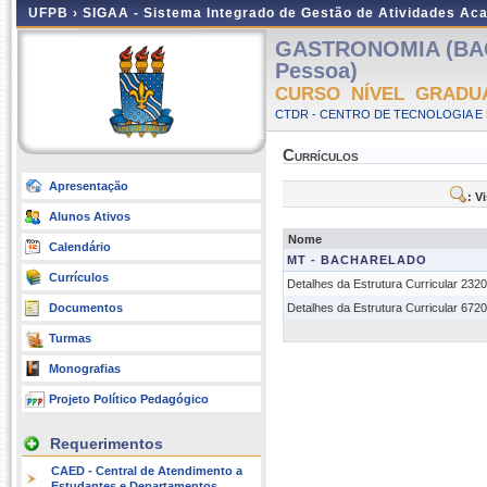
UFPB ›
SIGAA - Sistema Integrado de Gestão de Atividades Ac
GASTRONOMIA (BAC
Pessoa)
CURSO NÍVEL GRADU
CTDR - CENTRO DE TECNOLOGIA E
Currículos
Apresentação
: V
Alunos Ativos
Nome
Calendário
MT - BACHARELADO
Currículos
Detalhes da Estrutura Curricular 232
Documentos
Detalhes da Estrutura Curricular 672
Turmas
Monografias
Projeto Político Pedagógico
Requerimentos
CAED - Central de Atendimento a
Estudantes e Departamentos