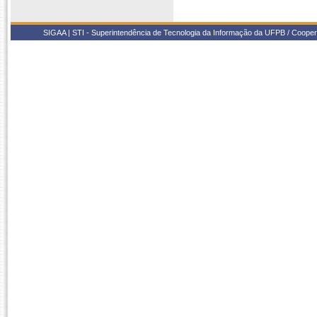
SIGAA | STI - Superintendência de Tecnologia da Informação da UFPB / Coope