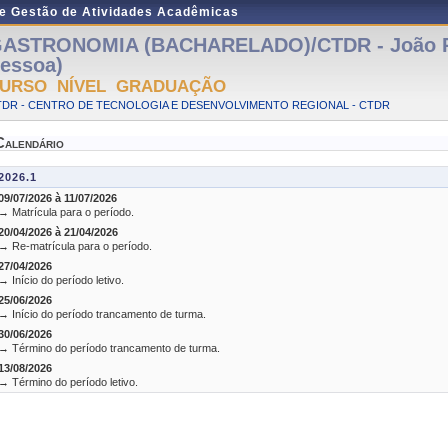
de Gestão de Atividades Acadêmicas
ASTRONOMIA (BACHARELADO)/CTDR - João P
essoa)
URSO NÍVEL GRADUAÇÃO
TDR - CENTRO DE TECNOLOGIA E DESENVOLVIMENTO REGIONAL - CTDR
Calendário
2026.1
09/07/2026 à 11/07/2026
→ Matrícula para o período.
20/04/2026 à 21/04/2026
→ Re-matrícula para o período.
27/04/2026
→ Início do período letivo.
25/06/2026
→ Início do período trancamento de turma.
30/06/2026
→ Término do período trancamento de turma.
13/08/2026
→ Término do período letivo.