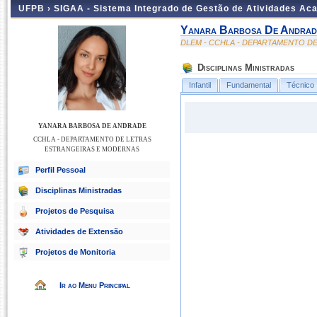
UFPB ›
SIGAA - Sistema Integrado de Gestão de Atividades Ac
Yanara Barbosa De Andrad
DLEM - CCHLA - DEPARTAMENTO D
Disciplinas Ministradas
Infantil
Fundamental
Técnico
YANARA BARBOSA DE ANDRADE
CCHLA - DEPARTAMENTO DE LETRAS
ESTRANGEIRAS E MODERNAS
Perfil Pessoal
Disciplinas Ministradas
Projetos de Pesquisa
Atividades de Extensão
Projetos de Monitoria
Ir ao Menu Principal