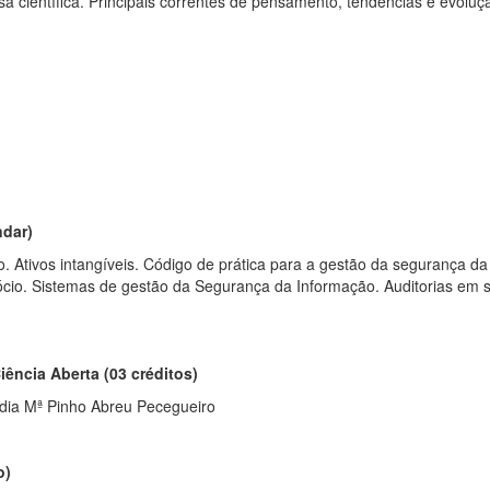
isa científica. Principais correntes de pensamento, tendências e evolu
ndar)
Ativos intangíveis. Código de prática para a gestão da segurança da 
ócio. Sistemas de gestão da Segurança da Informação. Auditorias em
iência Aberta (03 créditos)
udia Mª Pinho Abreu Pecegueiro
o)