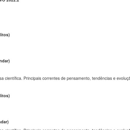
itos)
andar)
isa científica. Principais correntes de pensamento, tendências e evolu
itos)
ndar)