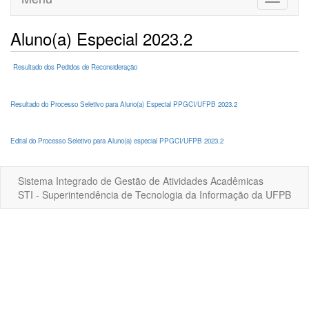
navigati
Aluno(a) Especial 2023.2
Resultado dos Pedidos de Reconsideração
Resultado do Processo Seletivo para Aluno(a) Especial PPGCI/UFPB 2023.2
Edital do Processo Seletivo para Aluno(a) especial PPGCI/UFPB 2023.2
Sistema Integrado de Gestão de Atividades Acadêmicas
STI - Superintendência de Tecnologia da Informação da UFPB