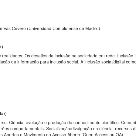
uervas Ceveró (Universidad Complutense de Madrid)
o
)
ealidades. Os desafios da inclusão na sociedade em rede. Inclusão in
riação da informação para inclusão social. A inclusão social/digital 
dar)
o. Ciência: evolução e produção do conhecimento científico. Comunida
adrões comportamentais. Socialização/divulgação da ciência: recursos div
uivos Abertos e Movimento do Acesso Aberto (Open Access ou OA)