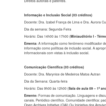
Direitos autorais e patentes.
Informação e Inclusão Social (03 créditos)
Docente: Dra. Izabel França de Lima e Dra. Aurora C
Dia da semana: Segunda-Feira
Horário: Das 14h00 às 17h00 (
Miniauditório I - Térre
Ementa:
A informação como fenômeno modificador de r
informação como políticas de inclusão social. A aprop
informacionais com vistas à inclusão social.
Comunicação Científica (03 créditos)
Docente: Dra. Marynice de Medeiros Matos Autran
Dia da Semana: Quarta-feira
Horário: Das 9h00 às 12h00 (
Sala de aula 09 – 1º an
Emente:
Formas de comunicação. Linguagens e discurs
canais. Periódico científico. Comunidade cientifica: p
Open Archives Initiative (OAI) Ou Iniciativa dos Arq