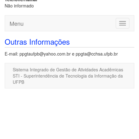
Não informado
Menu
Toggle
navigati
Outras Informações
E-mail: ppgtaufpb@yahoo.com.br e ppgta@cchsa.ufpb.br
Sistema Integrado de Gestão de Atividades Acadêmicas
STI - Superintendência de Tecnologia da Informação da
UFPB