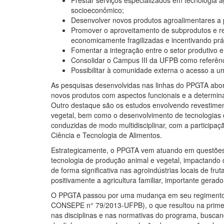
Prestar serviços especializados em tecnologia 
socioeconômico;
Desenvolver novos produtos agroalimentares a pa
Promover o aproveitamento de subprodutos e res
economicamente fragilizadas e incentivando prát
Fomentar a integração entre o setor produtivo 
Consolidar o Campus III da UFPB como referênc
Possibilitar à comunidade externa o acesso a uma
As pesquisas desenvolvidas nas linhas do PPGTA abor
novos produtos com aspectos funcionais e a determinaç
Outro destaque são os
estudos envolvendo revestimen
vegetal, bem como o desenvolvimento de tecnologias d
conduzidas de modo multidisciplinar, com a participa
Ciência e Tecnologia de Alimentos.
Estrategicamente, o PPGTA vem atuando em questões r
tecnologia de produção animal e vegetal, impactando 
de forma significativa nas agroindústrias locais de fr
positivamente a agricultura familiar, importante ger
O PPGTA passou por uma mudança em seu regimento 
CONSEPE n° 79/2013-UFPB), o que resultou na prime
nas disciplinas e nas normativas do programa, busca