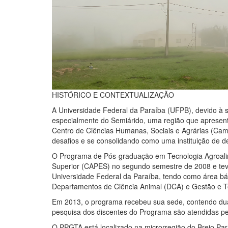
HISTÓRICO E CONTEXTUALIZAÇÃO
A Universidade Federal da Paraíba (UFPB), devido à 
especialmente do
Semiárido, uma região que apresent
Centro de Ciências Humanas, Sociais e Agrárias (Cam
desafios e se consolidando como uma instituição de 
O Programa de Pós-graduação em Tecnologia Agroalim
Superior
(CAPES) no segundo semestre de 2008 e teve
Universidade Federal da Paraíba, tendo como área bá
Departamentos de Ciência Animal (DCA) e Gestão e 
Em 2013, o programa recebeu sua sede, contendo duas 
pesquisa dos discentes do Programa são atendidas pe
O PPGTA está localizado na microrregião do Brejo Pa