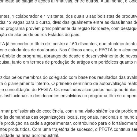
ombate ao plágio e ações afirmativas, entre outros. Atualmente, o Co
es, 1 colaborador e 1 visitante, dos quais 3 são bolsistas de prod
ia 12 vagas para o curso, divididas igualmente entre as duas linhas
 no programa provêm principalmente da região Nordeste, com destaqu
ação de alunos de outros Estados do país.
já concedeu o título de mestre a 160 discentes, que atualmente atua
s e estudantes de doutorado. Nos últimos anos, o
PPGTA tem alcançad
o âmbito do programa, abrangendo desde o desenvolvimento de novos 
quisa, tanto em termos de produção de artigos em periódicos quanto 
duzidos pelos membros do colegiado
com base nos resultados das avali
para o planejamento interno. O primeiro seminário de
autoavaliação real
o e consolidação do PPGTA. Os resultados alcançados nos quadriênio
 institucionais e dos docentes envolvidos no programa têm se empe
mar profissionais de excelência, com
uma visão sistêmica da problemá
o às demandas das organizações locais, regionais,
nacionais e mundi
 de produção na cadeia agroalimentar, contribuindo para o fortalecime
entos produzidos. Com uma trajetória de sucesso, o PPGTA continua s
lidade na área agroindustrial.