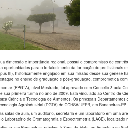
sua dimensão e importância regional,
possui o compromisso de contrib
a oportunidades para o fortalecimento da formação de profissionais e
pus III), historicamente engajado em sua missão desde sua gênese há
destaque no ensino de graduação e pós-graduação, comprometida com 
entar (PPGTA), nível Mestrado, foi
aprovado com Conceito 3 pela Co
 sua primeira turma no ano de 2009. Está vinculado ao Centro de Ci
sica Ciência e Tecnologia de Alimentos. Os principais Departamentos
Tecnologia Agroindustrial (DGTA) do CCHSA/UFPB, em Bananeiras-PB
salas de aula, um auditório, secretaria e um laboratório em uma áre
lo Laboratório de Cromatografia e Espectrometria (LACE), localizado
raibano, em Bananeiras, próximo à
Zona da Mata, ao Agreste e ao Sert