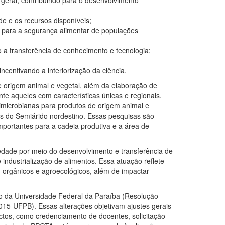
 geral, contribuindo para o desenvolvimento
de e os recursos disponíveis;
o para a segurança alimentar de populações
 a transferência de conhecimento e tecnologia;
ncentivando a interiorização da ciência.
 origem animal e vegetal, além da elaboração de
te aqueles com características únicas e regionais.
imicrobianas para produtos de origem animal e
as do Semiárido nordestino. Essas pesquisas são
mportantes para a cadeia produtiva
e a área de
dade por meio do desenvolvimento e transferência de
ndustrialização de alimentos. Essa atuação reflete
s, orgânicos e agroecológicos, além de impactar
 da Universidade Federal da Paraíba (Resolução
5-UFPB). Essas alterações objetivam ajustes gerais
ctos, como credenciamento de docentes, solicitação