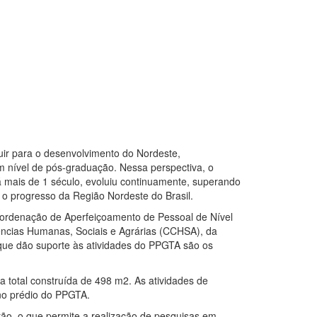
uir para o desenvolvimento do Nordeste,
m nível de pós-graduação. Nessa perspectiva, o
 mais de 1 século, evoluiu continuamente, superando
o progresso da Região Nordeste do Brasil.
ordenação de Aperfeiçoamento de Pessoal de Nível
ências Humanas, Sociais e Agrárias (CCHSA), da
 que dão suporte às atividades do PPGTA são os
.
a total construída de 498 m
2
. As atividades de
 no prédio do PPGTA.
ão, o que permite a realização de pesquisas em