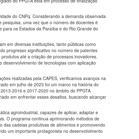
legiado do PPGTA está em processo de finalização
utividade do CNPq. Considerando a demanda observada
 de pesquisa, uma vez que o número de docentes é
e para os Estados da Paraíba e do Rio Grande do
m em diversas instituições, tanto públicas como
o progresso significativo no número de patentes
produtos até a criação de processos inovadores.
no desenvolvimento de tecnologias com aplicação
ações realizadas pela CAPES, verificamos avanços na
izado em julho de 2023 foi um marco na história do
s
2013-2016 e 2017-2020 no âmbito do PPGTA
nhado em enfrentar esses
desafios, buscando alcançar
tica agroindustrial, capazes de aplicar, adaptar e
ais. O programa continua aprimorando métodos de
nto das cadeias produtivas de alimentos e promovendo
endo um importante protagonista no desenvolvimento