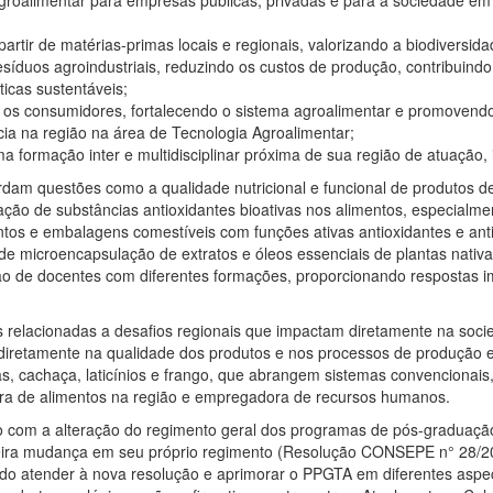
agroalimentar para empresas públicas, privadas e para a sociedade em
rtir de matérias-primas locais e regionais, valorizando a biodiversida
íduos agroindustriais, reduzindo os custos de produção, contribuind
icas sustentáveis;
e os consumidores, fortalecendo o sistema agroalimentar e promovendo
ia na região na área de Tecnologia Agroalimentar;
 formação inter e multidisciplinar próxima de sua região de atuação, i
dam questões como a qualidade nutricional e funcional de produtos de
ão de substâncias antioxidantes bioativas nos alimentos, especialmen
tos e embalagens comestíveis com funções ativas antioxidantes e
ant
e microencapsulação de extratos e óleos essenciais de plantas nativ
ção de docentes com diferentes formações, proporcionando respostas i
elacionadas a desafios regionais que impactam diretamente na socie
diretamente na qualidade dos produtos e nos processos de produção e i
utas, cachaça, laticínios e frango, que abrangem sistemas convencionai
adora de alimentos na região e empregadora de recursos humanos.
com a alteração do regimento geral
dos programas de pós-graduação
ira mudança em seu próprio regimento (Resolução CONSEPE n° 28/201
ndo atender à nova resolução e aprimorar o PPGTA em diferentes aspe