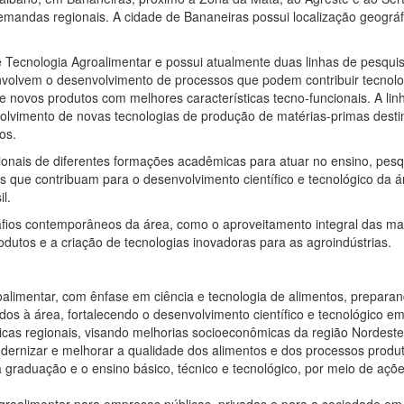
emandas regionais. A cidade de Bananeiras possui localização geográ
Tecnologia Agroalimentar e possui atualmente duas linhas de pesquis
volvem o desenvolvimento de processos que podem contribuir tecnolo
e novos produtos com melhores características tecno-funcionais. A li
lvimento de novas tecnologias de produção de matérias-primas desti
os.
ssionais de diferentes formações acadêmicas para atuar no ensino, pe
que contribuam para o desenvolvimento científico e tecnológico da ár
il.
afios contemporâneos da área, como o aproveitamento integral das ma
dutos e a criação de tecnologias inovadoras para as agroindústrias.
limentar, com ênfase em ciência e tecnologia de alimentos, preparan
dos à área, fortalecendo o desenvolvimento científico e tecnológico em
icas regionais, visando melhorias socioeconômicas da região Nordeste
odernizar e melhorar a qualidade dos alimentos e dos processos produ
graduação e o ensino básico, técnico e tecnológico, por meio de açõe