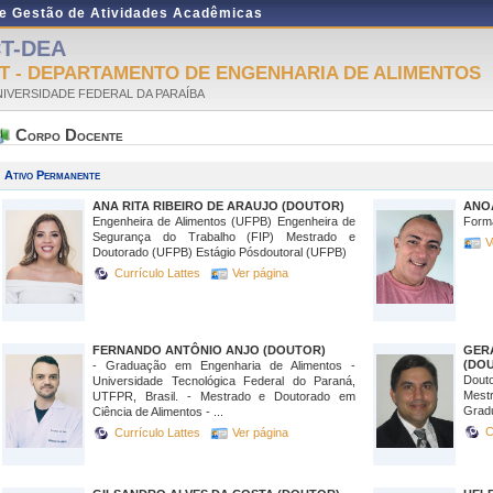
de Gestão de Atividades Acadêmicas
T-DEA
T - DEPARTAMENTO DE ENGENHARIA DE ALIMENTOS
IVERSIDADE FEDERAL DA PARAÍBA
Corpo Docente
Ativo Permanente
ANA RITA RIBEIRO DE ARAUJO (DOUTOR)
ANO
Engenheira de Alimentos (UFPB) Engenheira de
Form
Segurança do Trabalho (FIP) Mestrado e
V
Doutorado (UFPB) Estágio Pósdoutoral (UFPB)
Currículo Lattes
Ver página
FERNANDO ANTÔNIO ANJO (DOUTOR)
GER
(DO
- Graduação em Engenharia de Alimentos -
Dout
Universidade Tecnológica Federal do Paraná,
Mest
UTFPR, Brasil. - Mestrado e Doutorado em
Grad
Ciência de Alimentos - ...
C
Currículo Lattes
Ver página