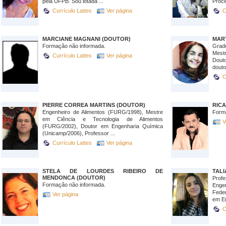
pela UFPB. Sou lotada ...
Proce
Currículo Lattes
Ver página
C
MARCIANE MAGNANI (DOUTOR)
MAR
Formação não informada.
Grad
Mes
Currículo Lattes
Ver página
Dout
douto
C
PIERRE CORREA MARTINS (DOUTOR)
RIC
Engenheiro de Alimentos (FURG/1998), Mestre
Form
em Ciência e Tecnologia de Alimentos
V
(FURG/2002), Doutor em Engenharia Química
(Unicamp/2006), Professor ...
Currículo Lattes
Ver página
STELA DE LOURDES RIBEIRO DE
TALI
MENDONCA (DOUTOR)
Profe
Formação não informada.
Enge
Fede
Ver página
em En
C