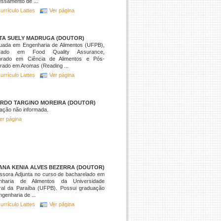
ssamento de ...
urrículo Lattes
Ver página
TA SUELY MADRUGA (DOUTOR)
uada em Engenharia de Alimentos (UFPB),
trado em Food Quality Assurance,
orado em Ciência de Alimentos e Pós-
rado em Aromas (Reading ...
urrículo Lattes
Ver página
ARDO TARGINO MOREIRA (DOUTOR)
ação não informada.
er página
ANA KENIA ALVES BEZERRA (DOUTOR)
ssora Adjunta no curso de bacharelado em
nharia de Alimentos da Universidade
ral da Paraíba (UFPB). Possui graduação
genharia de ...
urrículo Lattes
Ver página