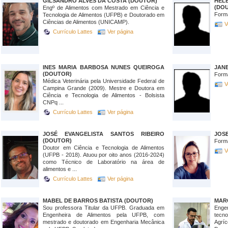
GILSANDRO ALVES DA COSTA (DOUTOR)
HE
(DO
Engº de Alimentos com Mestrado em Ciência e
Form
Tecnologia de Alimentos (UFPB) e Doutorado em
Ciências de Alimentos (UNICAMP).
V
Currículo Lattes
Ver página
INES MARIA BARBOSA NUNES QUEIROGA
JANE
(DOUTOR)
Form
Médica Veterinária pela Universidade Federal de
V
Campina Grande (2009). Mestre e Doutora em
Ciência e Tecnologia de Alimentos - Bolsista
CNPq ...
Currículo Lattes
Ver página
JOSÉ EVANGELISTA SANTOS RIBEIRO
JOS
(DOUTOR)
Form
Doutor em Ciência e Tecnologia de Alimentos
V
(UFPB - 2018). Atuou por oito anos (2016-2024)
como Técnico de Laboratório na área de
alimentos e ...
Currículo Lattes
Ver página
MABEL DE BARROS BATISTA (DOUTOR)
MAR
Sou professora Titular da UFPB. Graduada em
Engen
Engenheira de Alimentos pela UFPB, com
tecno
mestrado e doutorado em Engenharia Mecânica
Agr