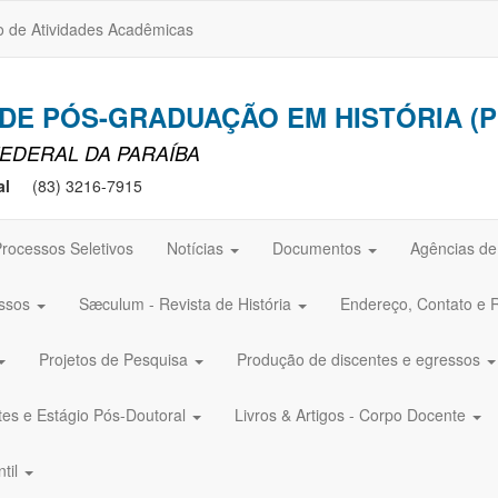
o de Atividades Acadêmicas
E PÓS-GRADUAÇÃO EM HISTÓRIA (P
EDERAL DA PARAÍBA
al
(83) 3216-7915
rocessos Seletivos
Notícias
Documentos
Agências d
ssos
Sæculum - Revista de História
Endereço, Contato e 
Projetos de Pesquisa
Produção de discentes e egressos
tes e Estágio Pós-Doutoral
Livros & Artigos - Corpo Docente
ntil