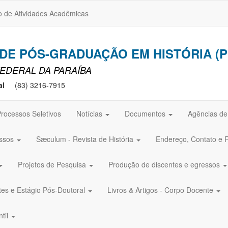
o de Atividades Acadêmicas
E PÓS-GRADUAÇÃO EM HISTÓRIA (P
EDERAL DA PARAÍBA
al
(83) 3216-7915
rocessos Seletivos
Notícias
Documentos
Agências d
ssos
Sæculum - Revista de História
Endereço, Contato e 
Projetos de Pesquisa
Produção de discentes e egressos
tes e Estágio Pós-Doutoral
Livros & Artigos - Corpo Docente
ntil