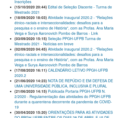
Inscrições
(15/10/2020 20:44)
Edital de Seleção Discente - Turma de
Mestrado 2021
(18/09/2020 18:03)
Atividade inaugural 2020.2 - "Relações
étnico-raciais e interseccionalidades: desafios para a
pesquisa e o ensino de História", com as Profas. Ana Maria
Veiga e Surya Aaronovich Pombo de Barros - Link
(03/09/2020 15:15)
Seleção PPGH-UFPB Turma de
Mestrado 2021 - Notícias em breve
(02/09/2020 04:45)
Atividade inaugural 2020.2 - "Relações
étnico-raciais e interseccionalidades: desafios para a
pesquisa e o ensino de História", com as Profas. Ana Maria
Veiga e Surya Aaronovich Pombo de Barros
(17/08/2020 16:11)
CALENDÁRIO LETIVO PPGH-UFPB
2020.2
(21/06/2020 14:23)
NOTA DE REPÚDIO E EM DEFESA DE
UMA UNIVERSIDADE PÚBLICA, INCLUSIVA E PLURAL
(21/06/2020 14:15)
Publicada Portaria PPGH-UFPB N.
2/2020 - Regulamentação das atividades do PPGH-UFPB
durante a quarentena decorrente da pandemia de COVID-
19
(30/04/2020 15:20)
ORIENTAÇÕES PARA AS ATIVIDADES
DO PPGH-UFPB ENTRE OS DIAS 28 DE ABRIL E 15 DE