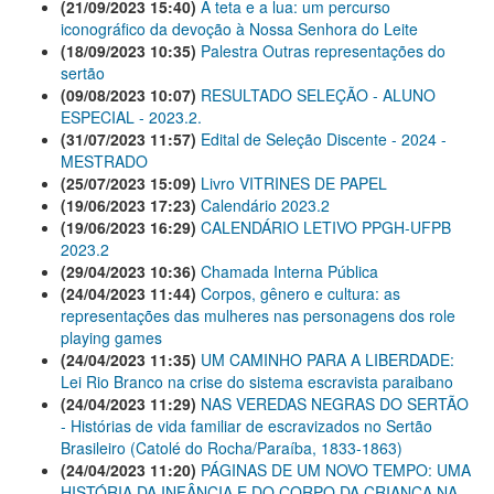
(21/09/2023 15:40)
A teta e a lua: um percurso
iconográfico da devoção à Nossa Senhora do Leite
(18/09/2023 10:35)
Palestra Outras representações do
sertão
(09/08/2023 10:07)
RESULTADO SELEÇÃO - ALUNO
ESPECIAL - 2023.2.
(31/07/2023 11:57)
Edital de Seleção Discente - 2024 -
MESTRADO
(25/07/2023 15:09)
Livro VITRINES DE PAPEL
(19/06/2023 17:23)
Calendário 2023.2
(19/06/2023 16:29)
CALENDÁRIO LETIVO PPGH-UFPB
2023.2
(29/04/2023 10:36)
Chamada Interna Pública
(24/04/2023 11:44)
Corpos, gênero e cultura: as
representações das mulheres nas personagens dos role
playing games
(24/04/2023 11:35)
UM CAMINHO PARA A LIBERDADE:
Lei Rio Branco na crise do sistema escravista paraibano
(24/04/2023 11:29)
NAS VEREDAS NEGRAS DO SERTÃO
- Histórias de vida familiar de escravizados no Sertão
Brasileiro (Catolé do Rocha/Paraíba, 1833-1863)
(24/04/2023 11:20)
PÁGINAS DE UM NOVO TEMPO: UMA
HISTÓRIA DA INFÂNCIA E DO CORPO DA CRIANÇA NA