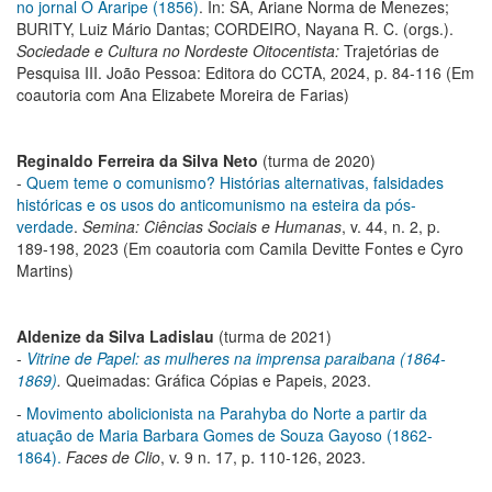
no jornal O Araripe (1856)
. In: SÁ, Ariane Norma de Menezes;
BURITY, Luiz Mário Dantas; CORDEIRO, Nayana R. C. (orgs.).
Sociedade e Cultura no Nordeste Oitocentista:
Trajetórias de
Pesquisa III. João Pessoa: Editora do CCTA, 2024, p. 84-116 (Em
coautoria com Ana Elizabete Moreira de Farias)
Reginaldo Ferreira da Silva Neto
(turma de 2020)
-
Quem teme o comunismo? Histórias alternativas, falsidades
históricas e os usos do anticomunismo na esteira da pós-
verdade
.
Semina: Ciências Sociais e Humanas
, v. 44, n. 2, p.
189-198, 2023 (Em coautoria com Camila Devitte Fontes e Cyro
Martins)
Aldenize da Silva Ladislau
(turma de 2021)
-
Vitrine de Papel: as mulheres na imprensa paraibana (1864-
1869)
.
Queimadas: Gráfica Cópias e Papeis, 2023.
-
Movimento abolicionista na Parahyba do Norte a partir da
atuação de Maria Barbara Gomes de Souza Gayoso (1862-
1864).
Faces de Clio
, v. 9 n. 17, p. 110-126, 2023.