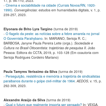
17, p. 94-110, 2023.
-
Cinema e sociabilidade na cidade (Currais Novos/RN, 1920-
1990)
.
Convergências
: estudos em humanidades digitais, v. 1, p.
239-257, 2023.
Elyonara de Brito Lyra Targino
(turma de 2019)
-
O flagelo da peste: as notícias sobre a febre amarela no jornal
O Governista Parahybano
. In: MARIANO, Serioja R. C.;
BARBOSA, Janyne Paula Pereira Leite (orgs.).
Sociedade e
Cultura no Brasil Oitocentista: trajetórias de pesquisa II
. João
Pessoa: Editora do CCTA, 2019, p. 103-128 (Em coautoria com
Serioja Rodrigues Cordeiro Mariano)
Paula Tamyres Verissimo da Silva
(turma de 2019)
-
Perseguição, resistência e memória a trajetória de sindicalistas
paraibanos durante o golpe civil-militar de 1964
.
AEDOS
, v. 15, p.
292-309, 2023.
Alexandre Araújo da Silva
(turma de 2019)
-
Qual o futuro que realmente importa ser pensado?
In: VEIGA,