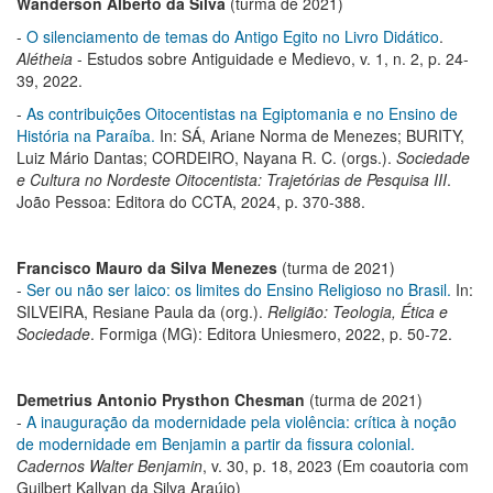
Wanderson Alberto da Silva
(turma de 2021)
-
O silenciamento de temas do Antigo Egito no Livro Didático
.
Alétheia
- Estudos sobre Antiguidade e Medievo, v. 1, n. 2, p. 24-
39, 2022.
-
As contribuições Oitocentistas na Egiptomania e no Ensino de
História na Paraíba.
In: SÁ, Ariane Norma de Menezes; BURITY,
Luiz Mário Dantas; CORDEIRO, Nayana R. C. (orgs.).
Sociedade
e Cultura no Nordeste Oitocentista: Trajetórias de Pesquisa III
.
João Pessoa: Editora do CCTA, 2024, p. 370-388.
Francisco Mauro da Silva Menezes
(turma de 2021)
-
Ser ou não ser laico: os limites do Ensino Religioso no Brasil.
In:
SILVEIRA, Resiane Paula da (org.).
Religião: Teologia, Ética e
Sociedade
. Formiga (MG): Editora Uniesmero, 2022, p. 50-72.
Demetrius Antonio Prysthon Chesman
(turma de 2021)
-
A inauguração da modernidade pela violência: crítica à noção
de modernidade em Benjamin a partir da fissura colonial.
Cadernos Walter Benjamin
, v. 30, p. 18, 2023 (Em coautoria com
Guilbert Kallyan da Silva Araújo)