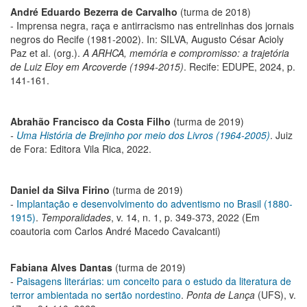
André Eduardo Bezerra de Carvalho
(turma de 2018)
- Imprensa negra, raça e antirracismo nas entrelinhas dos jornais
negros do Recife (1981-2002). In: SILVA, Augusto César Acioly
Paz et al. (org.).
A ARHCA, memória e compromisso: a trajetória
de Luiz Eloy em Arcoverde (1994-2015)
. Recife: EDUPE, 2024, p.
141-161.
Abrahão Francisco da Costa Filho
(turma de 2019)
-
Uma História de Brejinho por meio dos Livros (1964-2005)
. Juiz
de Fora: Editora Vila Rica, 2022.
Daniel da Silva Firino
(turma de 2019)
-
Implantação e desenvolvimento do adventismo no Brasil (1880-
1915)
.
Temporalidades
, v. 14, n. 1, p. 349-373, 2022 (Em
coautoria com Carlos André Macedo Cavalcanti)
Fabiana Alves Dantas
(turma de 2019)
-
Paisagens literárias: um conceito para o estudo da literatura de
terror ambientada no sertão nordestino
.
Ponta de Lança
(UFS), v.