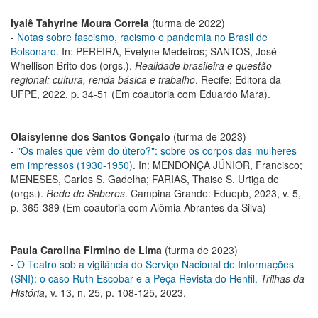
Iyalê Tahyrine Moura Correia
(turma de 2022)
-
Notas sobre fascismo, racismo e pandemia no Brasil de
Bolsonaro
. In: PEREIRA, Evelyne Medeiros; SANTOS, José
Whellison Brito dos (orgs.).
Realidade brasileira e questão
regional: cultura, renda básica e trabalho
. Recife: Editora da
UFPE, 2022, p. 34-51 (Em coautoria com Eduardo Mara).
Olaisylenne dos Santos Gonçalo
(turma de 2023)
-
"Os males que vêm do útero?": sobre os corpos das mulheres
em impressos (1930-1950)
. In: MENDONÇA JÚNIOR, Francisco;
MENESES, Carlos S. Gadelha; FARIAS, Thaise S. Urtiga de
(orgs.).
Rede de Saberes
. Campina Grande: Eduepb, 2023, v. 5,
p. 365-389 (Em coautoria com Alômia Abrantes da Silva)
Paula Carolina Firmino de Lima
(turma de 2023)
-
O Teatro sob a vigilância do Serviço Nacional de Informações
(SNI): o caso Ruth Escobar e a Peça Revista do Henfil.
Trilhas da
História
, v. 13, n. 25, p. 108-125, 2023.