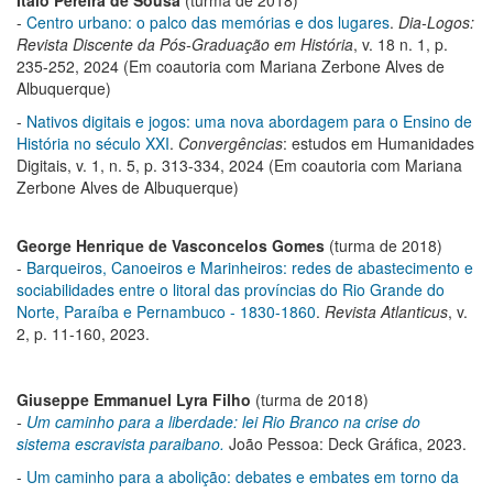
-
Centro urbano: o palco das memórias e dos lugares
.
Dia-Logos:
Revista Discente da Pós-Graduação em História
, v. 18 n. 1, p.
235-252, 2024 (Em coautoria com Mariana Zerbone Alves de
Albuquerque)
-
Nativos digitais e jogos: uma nova abordagem para o Ensino de
História no século XXI
.
Convergências
: estudos em Humanidades
Digitais, v. 1, n. 5, p. 313-334, 2024 (Em coautoria com Mariana
Zerbone Alves de Albuquerque)
George Henrique de Vasconcelos Gomes
(turma de 2018)
-
Barqueiros, Canoeiros e Marinheiros: redes de abastecimento e
sociabilidades entre o litoral das províncias do Rio Grande do
Norte, Paraíba e Pernambuco - 1830-1860
.
Revista Atlanticus
, v.
2, p. 11-160, 2023.
Giuseppe Emmanuel Lyra Filho
(turma de 2018)
-
Um caminho para a liberdade: lei Rio Branco na crise do
sistema escravista paraibano.
João Pessoa: Deck Gráfica, 2023.
-
Um caminho para a abolição: debates e embates em torno da