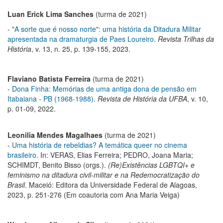
Luan Erick Lima Sanches
(turma de 2021)
-
"A sorte que é nosso norte": uma história da Ditadura Militar
apresentada na dramaturgia de Paes Loureiro
.
Revista Trilhas da
História
, v. 13, n. 25, p. 139-155, 2023.
Flaviano Batista Ferreira
(turma de 2021)
-
Dona Finha: Memórias de uma antiga dona de pensão em
Itabaiana - PB (1968-1988)
.
Revista de História da UFBA
, v. 10,
p. 01-09, 2022.
Leonilia Mendes Magalhaes
(turma de 2021)
-
Uma história de rebeldias? A temática queer no cinema
brasileiro.
In: VERAS, Elias Ferreira; PEDRO, Joana Maria;
SCHIMDT, Benito Bisso (orgs.).
(Re)Existências LGBTQI+ e
feminismo na ditadura civil-militar e na Redemocratização do
Brasil
. Maceió: Editora da Universidade Federal de Alagoas,
2023, p. 251-276 (Em coautoria com Ana Maria Veiga)