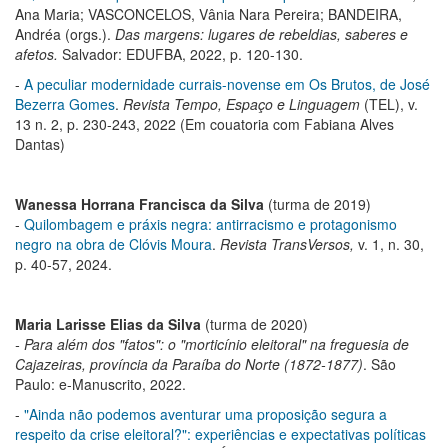
Ana Maria; VASCONCELOS, Vânia Nara Pereira; BANDEIRA,
Andréa (orgs.).
Das margens: lugares de rebeldias, saberes e
afetos.
Salvador: EDUFBA, 2022, p. 120-130.
-
A peculiar modernidade currais-novense em Os Brutos, de José
Bezerra Gomes
.
Revista Tempo, Espaço e Linguagem
(TEL), v.
13 n. 2, p. 230-243, 2022 (Em couatoria com Fabiana Alves
Dantas)
Wanessa Horrana Francisca da Silva
(turma de 2019)
-
Quilombagem e práxis negra: antirracismo e protagonismo
negro na obra de Clóvis Moura
.
Revista TransVersos,
v. 1, n. 30,
p. 40-57, 2024.
Maria Larisse Elias da Silva
(turma de 2020)
- Para além dos "fatos": o "morticínio eleitoral" na freguesia de
Cajazeiras, província da Paraíba do Norte (1872-1877)
. São
Paulo: e-Manuscrito, 2022.
-
"Ainda não podemos aventurar uma proposição segura a
respeito da crise eleitoral?": experiências e expectativas políticas