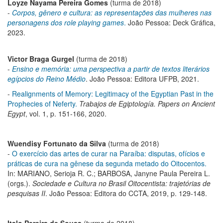
Loyze Nayama Pereira Gomes
(turma de 2018)
-
Corpos, gênero e cultura: as representações das mulheres nas
personagens dos role playing games
.
João Pessoa: Deck Gráfica,
2023.
Victor Braga Gurgel
(turma de 2018)
-
Ensino e memória: uma perspectiva a partir de textos literários
egípcios do Reino Médio
. João Pessoa: Editora UFPB, 2021.
-
Realignments of Memory: Legitimacy of the Egyptian Past in the
Prophecies of Neferty.
Trabajos de Egiptología. Papers on Ancient
Egypt
, vol. 1, p. 151-166, 2020.
Wuendisy Fortunato da Silva
(turma de 2018)
-
O exercício das artes de curar na Paraíba: disputas, ofícios e
práticas de cura na gênese da segunda metado do Oitocentos.
In: MARIANO, Serioja R. C.; BARBOSA, Janyne Paula Pereira L.
(orgs.).
Sociedade e Cultura no Brasil Oitocentista: trajetórias de
pesquisas II
. João Pessoa: Editora do CCTA, 2019, p. 129-148.
Italo Pereira de Sousa
(turma de 2018)