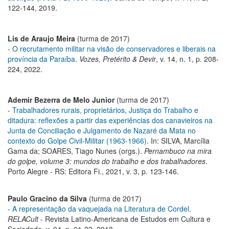
122-144, 2019.
Lis de Araujo Meira
(turma de 2017)
-
O recrutamento militar na visão de conservadores e liberais na
província da Paraíba
.
Vozes, Pretérito & Devir
, v. 14, n. 1, p. 208-
224, 2022.
Ademir Bezerra de Melo Junior
(turma de 2017)
-
Trabalhadores rurais, proprietários, Justiça do Trabalho e
ditadura: reflexões a partir das experiências dos canavieiros na
Junta de Conciliação e Julgamento de Nazaré da Mata no
contexto do Golpe Civil-Militar (1963-1966)
. In: SILVA, Marcília
Gama da; SOARES, Tiago Nunes (orgs.).
Pernambuco na mira
do golpe, volume 3: mundos do trabalho e dos trabalhadores
.
Porto Alegre - RS: Editora Fi., 2021, v. 3, p. 123-146.
Paulo Gracino da Silva
(turma de 2017)
-
A representação da vaquejada na Literatura de Cordel
.
RELACult
- Revista Latino-Americana de Estudos em Cultura e
Sociedade, v. 04, p. 01-23, 2018.