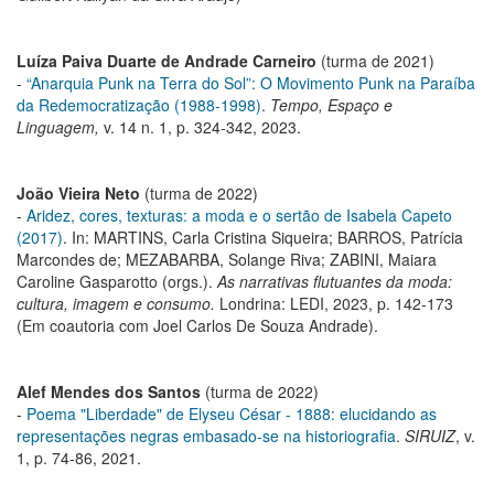
Luíza Paiva Duarte de Andrade Carneiro
(turma de 2021)
-
“Anarquia Punk na Terra do Sol”: O Movimento Punk na Paraíba
da Redemocratização (1988-1998)
.
Tempo, Espaço e
Linguagem,
v. 14 n. 1, p. 324-342, 2023.
João Vieira Neto
(turma de 2022)
-
Aridez, cores, texturas: a moda e o sertão de Isabela Capeto
(2017)
. In: MARTINS, Carla Cristina Siqueira; BARROS, Patrícia
Marcondes de; MEZABARBA, Solange Riva; ZABINI, Maiara
Caroline Gasparotto (orgs.).
As narrativas flutuantes da moda:
cultura, imagem e consumo.
Londrina: LEDI, 2023, p. 142-173
(Em coautoria com Joel Carlos De Souza Andrade).
Alef Mendes dos Santos
(turma de 2022)
-
Poema "Liberdade" de Elyseu César - 1888: elucidando as
representações negras embasado-se na historiografia
.
SIRUIZ
, v.
1, p. 74-86, 2021.