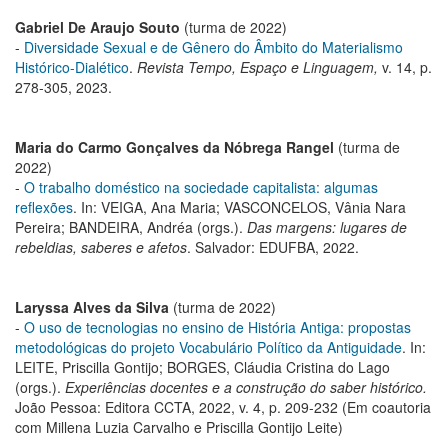
Gabriel De Araujo Souto
(turma de 2022)
-
Diversidade Sexual e de Gênero do Âmbito do Materialismo
Histórico-Dialético
.
Revista Tempo, Espaço e Linguagem,
v. 14, p.
278-305, 2023.
Maria do Carmo Gonçalves da Nóbrega Rangel
(turma de
2022)
-
O trabalho doméstico na sociedade capitalista: algumas
reflexões
. In: VEIGA, Ana Maria; VASCONCELOS, Vânia Nara
Pereira; BANDEIRA, Andréa (orgs.).
Das margens: lugares de
rebeldias, saberes e afetos
. Salvador: EDUFBA, 2022.
Laryssa Alves da Silva
(turma de 2022)
-
O uso de tecnologias no ensino de História Antiga: propostas
metodológicas do projeto Vocabulário Político da Antiguidade
. In:
LEITE, Priscilla Gontijo; BORGES, Cláudia Cristina do Lago
(orgs.).
Experiências docentes e a construção do saber histórico.
João Pessoa: Editora CCTA, 2022, v. 4, p. 209-232 (Em coautoria
com Millena Luzia Carvalho e Priscilla Gontijo Leite)