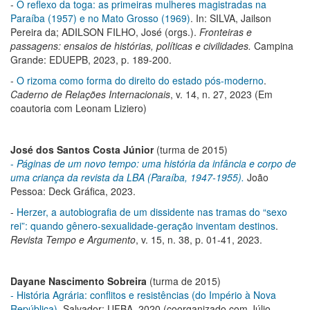
-
O reflexo da toga: as primeiras mulheres magistradas na
Paraíba (1957) e no Mato Grosso (1969)
. In: SILVA, Jailson
Pereira da; ADILSON FILHO, José (orgs.).
Fronteiras e
passagens: ensaios de histórias, políticas e civilidades.
Campina
Grande: EDUEPB, 2023, p. 189-200.
-
O rizoma como forma do direito do estado pós-moderno
.
Caderno de Relações Internacionais
, v. 14, n. 27, 2023 (Em
coautoria com Leonam Liziero)
José dos Santos Costa Júnior
(turma de 2015)
-
Páginas de um novo tempo: uma história da infância e corpo de
uma criança da revista da LBA (Paraíba, 1947-1955).
João
Pessoa: Deck Gráfica, 2023.
-
Herzer, a autobiografia de um dissidente nas tramas do “sexo
rei”: quando gênero-sexualidade-geração inventam destinos
.
Revista Tempo e Argumento
, v. 15, n. 38, p. 01-41, 2023.
Dayane Nascimento Sobreira
(turma de 2015)
- História Agrária: conflitos e resistências (do Império à Nova
República).
Salvador: UFBA, 2020 (coorganizado com Júlio