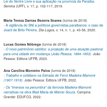
Lei do Ventre Livre e sua aplicação na província da Paraíba
.
Semina
(UPF), v. 17, p. 102-117, 2019.
Maria Tereza Dantas Bezerra Soares
(turma de 2018)
-
A vigilância do SNI a políticos governistas paraibanos: o caso de
Joacil de Brito Pereira
.
Dia-Logos,
v. 14, n. 1, p. 43-56, 2020.
Lucas Gomes Nóbrega
(turma de 2018)
-
O novo patrimônio católico: a projeção de uma atuação pastoral
para uma cidade em mudança (João Pessoa, 1894-1953).
João
Pessoa: Editora UFPB, 2023.
Ana Carolina Monteiro Paiva
(turma de 2018)
-
Trabalho e cotidiano na Estrada de Ferro Madeira-Mamoré
(1907-1919)
. João Pessoa: Editora UFPB, 2022.
-
Os "imersos na penumbra" da ferrovia Madeira-Mamoré:
narrativas na obra Mad Maria de Márcio Souza
. Campina
Grande: EDUFCG, 2022.