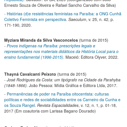
Ernesto Souza de Oliveira e Rafael Sancho Carvalho da Silva)
- Histórias (d)e resistências feministas na Paraíba: a ONG Cunhã
Coletivo Feminista em perspectiva
.
Saeculum
, v. 25, n. 42, p.
171-190, 2020.
Myziara Miranda da Silva Vasconcelos
(turma de 2015)
-
Povos indígenas na Paraíba: prescrições legais e
representações nos materiais didáticos da História Local para o
ensino fundamental (1996-2015)
. Maceió: Editora Olyver, 2022.
Thayná Cavalcanti Peixoto
(turma de 2015)
-
José Rodrigues da Costa: um tipógrafo na Cidade da Parahyba
(1848-1866).
João Pessoa: Mídia Gráfica e Editora Ltda, 2017.
-
Permanências de poder na Paraíba oitocentista: culturas
políticas e redes de sociabilidades entre os Carneiro da Cunha e
os Souza Rangel
.
Revista Espacialidades
, v. 12, n. 1, p. 01-18,
2017 (Em coautoria com Larissa Bagano Dourado)