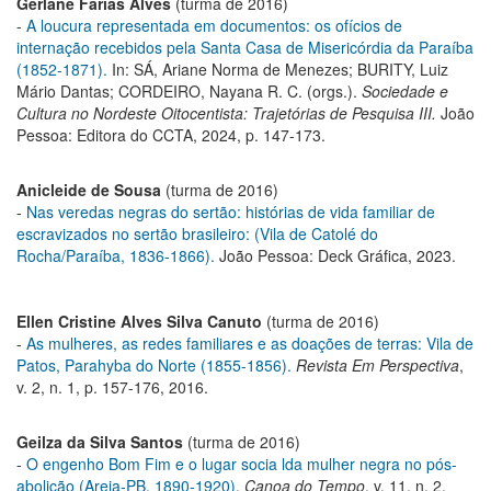
Gerlane Farias Alves
(turma de 2016)
-
A loucura representada em documentos: os ofícios de
internação recebidos pela Santa Casa de Misericórdia da Paraíba
(1852-1871).
In: SÁ, Ariane Norma de Menezes; BURITY, Luiz
Mário Dantas; CORDEIRO, Nayana R. C. (orgs.).
Sociedade e
Cultura no Nordeste Oitocentista: Trajetórias de Pesquisa III.
João
Pessoa: Editora do CCTA, 2024, p. 147-173.
Anicleide de Sousa
(turma de 2016)
-
Nas veredas negras do sertão: histórias de vida familiar de
escravizados no sertão brasileiro: (Vila de Catolé do
Rocha/Paraíba, 1836-1866).
João Pessoa: Deck Gráfica, 2023.
Ellen Cristine Alves Silva Canuto
(turma de 2016)
-
As mulheres, as redes familiares e as doações de terras: Vila de
Patos, Parahyba do Norte (1855-1856).
Revista Em Perspectiva
,
v. 2, n. 1, p. 157-176, 2016.
Geilza da Silva Santos
(turma de 2016)
-
O engenho Bom Fim e o lugar socia lda mulher negra no pós-
abolição (Areia-PB, 1890-1920)
.
Canoa do Tempo
, v. 11, n. 2,