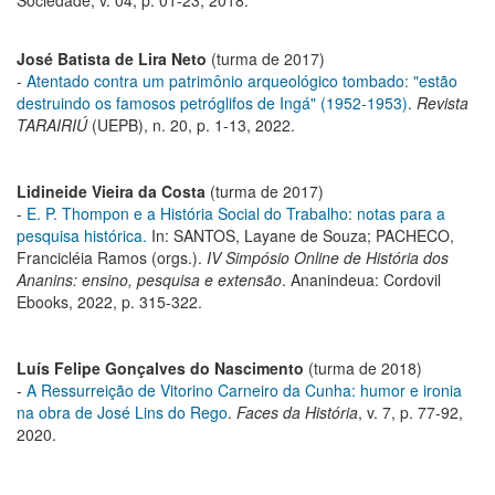
José Batista de Lira Neto
(turma de 2017)
-
Atentado contra um patrimônio arqueológico tombado: "estão
destruindo os famosos petróglifos de Ingá" (1952-1953)
.
Revista
TARAIRIÚ
(UEPB), n. 20, p. 1-13, 2022.
Lidineide Vieira da Costa
(turma de 2017)
-
E. P. Thompon e a História Social do Trabalho: notas para a
pesquisa histórica.
In: SANTOS, Layane de Souza; PACHECO,
Francicléia Ramos (orgs.).
IV Simpósio Online de História dos
Ananins: ensino, pesquisa e extensão
. Ananindeua: Cordovil
Ebooks, 2022, p. 315-322.
Luís Felipe Gonçalves do Nascimento
(turma de 2018)
-
A Ressurreição de Vitorino Carneiro da Cunha: humor e ironia
na obra de José Lins do Rego
.
Faces da História
, v. 7, p. 77-92,
2020.