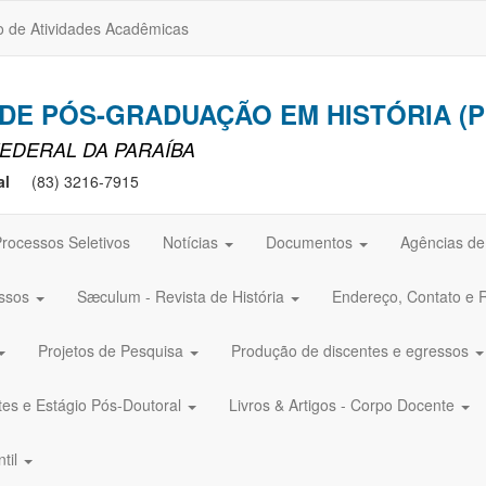
o de Atividades Acadêmicas
E PÓS-GRADUAÇÃO EM HISTÓRIA (P
EDERAL DA PARAÍBA
al
(83) 3216-7915
rocessos Seletivos
Notícias
Documentos
Agências d
ssos
Sæculum - Revista de História
Endereço, Contato e 
Projetos de Pesquisa
Produção de discentes e egressos
tes e Estágio Pós-Doutoral
Livros & Artigos - Corpo Docente
ntil