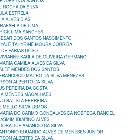
 MENDES DOS SANTOS
L ROCHA DA SILVA
AULA ESTRELA
VIA ALVES DIAS
 RAFAELA DE LIMA
ERICK LIMA SANCHES
O CESAR DOS SANTOS NASCIMENTO
 IYALÊ TAHYRINE MOURA CORREIA
A DE FARIAS DÔSO
 VIVIANNE KARLA DE OLIVEIRA GERMANO
MARIA CAMILA ALVES DA SILVA
: ÁLEF MENDES DOS SANTOS
: FRANCISCO MAURO DA SILVA MENEZES
RSON ALBERTO DA SILVA
US PEREIRA DA COSTA
ILIA MENDES MAGALHÃES
ANO BATISTA FERREIRA
DE MELLO SILVA LEMOS
: MARIA DO CARMO GONÇALVES DA NÓBREGA RANGEL
IASMIM IBIAPINO ALVES
 DORALICE AMANCIO DA SILVA
: ANTONIO EDUARDO ALVES DE MENESES JUNIOR
RSON ALBERTO DA SILVA