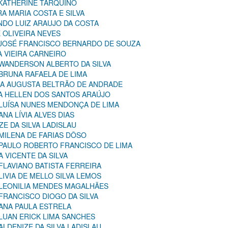
 KATHERINE TARQUINO
RA MARIA COSTA E SILVA
NDO LUIZ ARAUJO DA COSTA
E OLIVEIRA NEVES
: JOSÉ FRANCISCO BERNARDO DE SOUZA
A VIEIRA CARNEIRO
 WANDERSON ALBERTO DA SILVA
 BRUNA RAFAELA DE LIMA
ANA AUGUSTA BELTRÃO DE ANDRADE
CA HELLEN DOS SANTOS ARAÚJO
 LUÍSA NUNES MENDONÇA DE LIMA
ANA LÍVIA ALVES DIAS
ZE DA SILVA LADISLAU
 MILENA DE FARIAS DÔSO
 PAULO ROBERTO FRANCISCO DE LIMA
A VICENTE DA SILVA
 FLAVIANO BATISTA FERREIRA
LIVIA DE MELLO SILVA LEMOS
: LEONILIA MENDES MAGALHÃES
 FRANCISCO DIOGO DA SILVA
 ANA PAULA ESTRELA
 LUAN ERICK LIMA SANCHES
ALDENIZE DA SILVA LADISLAU