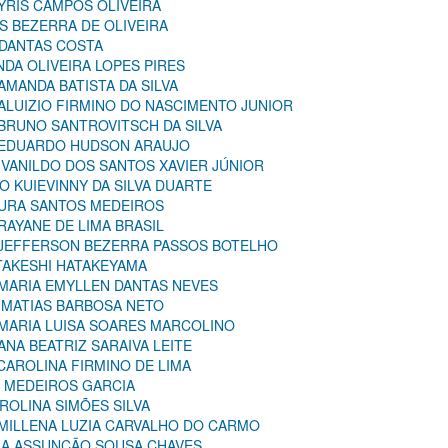
 YRIS CAMPOS OLIVEIRA
US BEZERRA DE OLIVEIRA
 DANTAS COSTA
NDA OLIVEIRA LOPES PIRES
AMANDA BATISTA DA SILVA
 ALUIZIO FIRMINO DO NASCIMENTO JUNIOR
 BRUNO SANTROVITSCH DA SILVA
: EDUARDO HUDSON ARAUJO
 IVANILDO DOS SANTOS XAVIER JÚNIOR
IO KUIEVINNY DA SILVA DUARTE
LAURA SANTOS MEDEIROS
 RAYANE DE LIMA BRASIL
: JEFFERSON BEZERRA PASSOS BOTELHO
 TAKESHI HATAKEYAMA
 MARIA EMYLLEN DANTAS NEVES
O MATIAS BARBOSA NETO
 MARIA LUISA SOARES MARCOLINO
ANA BEATRIZ SARAIVA LEITE
 CAROLINA FIRMINO DE LIMA
R MEDEIROS GARCIA
AROLINA SIMÕES SILVA
 MILLENA LUZIA CARVALHO DO CARMO
ORA ASSUNÇÃO SOUSA CHAVES