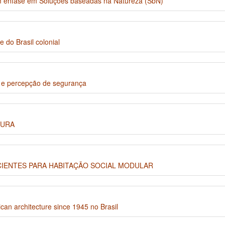
om ênfase em Soluções baseadas na Natureza (SbN)
 do Brasil colonial
 e percepção de segurança
TURA
CIENTES PARA HABITAÇÃO SOCIAL MODULAR
ican architecture since 1945 no Brasil