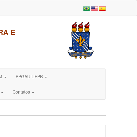
RA E
DM
PPGAU UFPB
e
Contatos