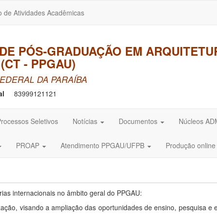
o de Atividades Acadêmicas
DE PÓS-GRADUAÇÃO EM ARQUITETU
(CT - PPGAU)
EDERAL DA PARAÍBA
al
83999121121
rocessos Seletivos
Notícias
Documentos
Núcleos A
PROAP
Atendimento PPGAU/UFPB
Produção onlin
rias internacionais no âmbito geral do PPGAU:
zação, visando a ampliação das oportunidades de ensino, pesquisa e e