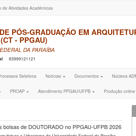
o de Atividades Acadêmicas
DE PÓS-GRADUAÇÃO EM ARQUITETU
(CT - PPGAU)
EDERAL DA PARAÍBA
al
83999121121
rocessos Seletivos
Notícias
Documentos
Núcleos A
PROAP
Atendimento PPGAU/UFPB
Produção onlin
as bolsas de DOUTORADO no PPGAU-UFPB 2026
uitetura e Urbanismo da Universidade Federal da Paraíba